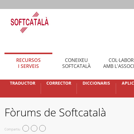
RECURSOS
CONEIXEU
COL·LABO
I SERVEIS
SOFTCATALÀ
AMB L'ASSOC
TRADUCTOR
CORRECTOR
DICCIONARIS
APLI
Fòrums de Softcatalà
Compartiu