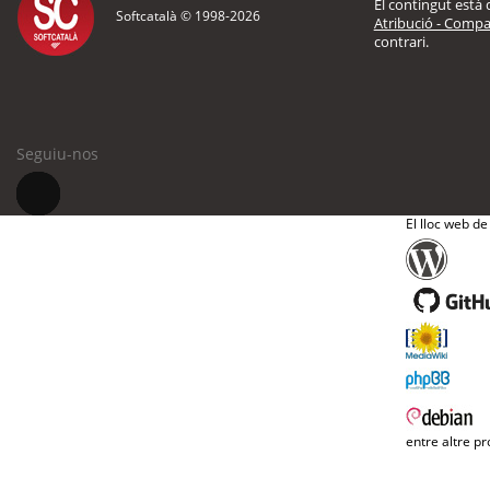
El contingut està d
Softcatalà © 1998-
2026
Atribució - Compar
contrari.
Seguiu-nos
El lloc web de
entre altre pr