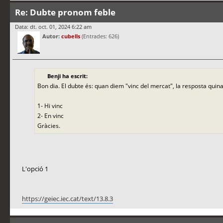
Re: Dubte pronom feble
Data: dt. oct. 01, 2024 6:22 am
Autor:
cubells
(Entrades: 626)
Benji ha escrit:
Bon dia. El dubte és: quan diem "vinc del mercat", la resposta quina
1- Hi vinc
2- En vinc
Gràcies.
L'opció 1
https://geiec.iec.cat/text/13.8.3