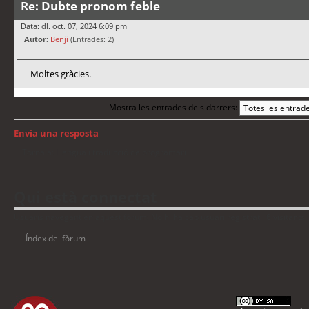
Re: Dubte pronom feble
Data: dl. oct. 07, 2024 6:09 pm
Autor:
Benji
(Entrades: 2)
Moltes gràcies.
Mostra les entrades dels darrers:
Envia una resposta
Torna a: Llengua i traducció de programari
Qui està connectat
Usuaris navegant en aquest fòrum: No hi ha cap usuari registrat i 6 visitants
Índex del fòrum