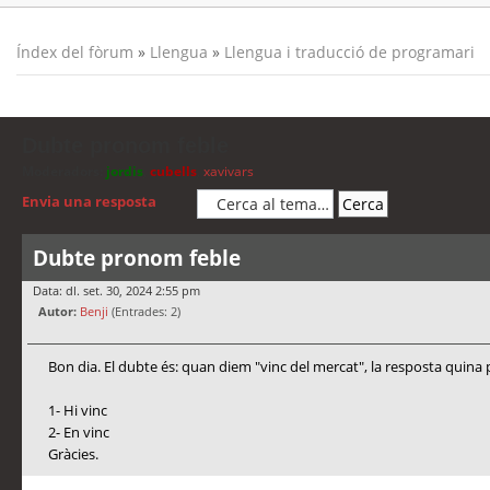
Índex del fòrum
»
Llengua
»
Llengua i traducció de programari
Dubte pronom feble
Moderadors:
jordis
,
cubells
,
xavivars
Envia una resposta
Dubte pronom feble
Data: dl. set. 30, 2024 2:55 pm
Autor:
Benji
(Entrades: 2)
Bon dia. El dubte és: quan diem "vinc del mercat", la resposta quina 
1- Hi vinc
2- En vinc
Gràcies.