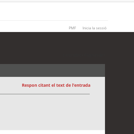
PMF
Inicia la sessió
3 entrades • Pàgina
1
de
1
Respon citant el text de l’entrada