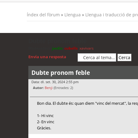
Índex del fòrum
»
Llengua
»
Llengua i traducció de p
Dubte pronom feble
Moderadors:
jordis
,
cubells
,
xavivars
Envia una resposta
Dubte pronom feble
Data: dl. set. 30, 2024 2:55 pm
Autor:
Benji
(Entrades: 2)
Bon dia. El dubte és: quan diem "vinc del mercat", la re
1- Hi vinc
2- En vinc
Gràcies.