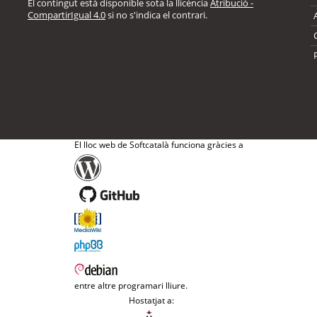
El contingut està disponible sota la llicència
Atribució -
CompartirIgual 4.0
si no s'indica el contrari.
El lloc web de Softcatalà funciona gràcies a
entre altre programari lliure.
Hostatjat a: