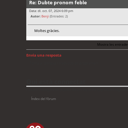
Re: Dubte pronom feble
Data: dl. oct. 07, 2024 6:09 pm
Autor:
Benji
(Entrades: 2)
Moltes gràcies.
Mostra les entrade
Envia una resposta
Torna a: Llengua i traducció de programari
Qui està connectat
Usuaris navegant en aquest fòrum: No hi ha cap usuari registrat 
Índex del fòrum