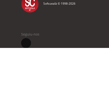
Softcatalà © 1998-
2026
Seguiu-nos