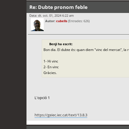
Re: Dubte pronom feble
Data: dt. oct. 01, 2024 6:22 am
Autor:
cubells
(Entrades: 626)
Benji ha escrit:
Bon dia. El dubte és: quan diem "vinc del mercat", la 
1- Hi vinc
2- En vinc
Gràcies.
L'opció 1
https://geiec.iec.cat/text/13.8.3