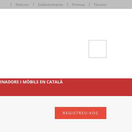
Notícies
Esdeveniments
Premsa
Fòrums
INADORS I MÒBILS EN CATALÀ
REGISTREU-VOS