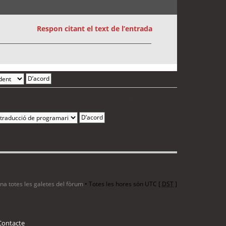
Respon citant el text de l’entrada
3 entrades • Pàgina
1
de
1
ina totes les galetes del fòrum
• Totes les hores són UTC [
DST
]
Contacte