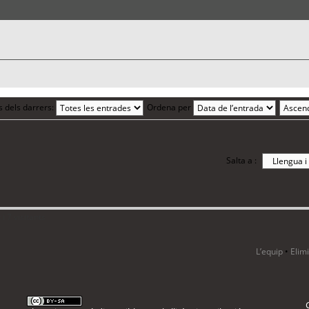
s dels darrers:
Ordena per
Salta a :
i 7 visitants
L’equip
•
Elim