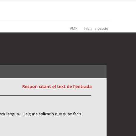
PMF
Inicia la sessió
1 entrada • Pàgina
1
de
1
Respon citant el text de l’entrada
ostra llengua? O alguna aplicació que quan facis