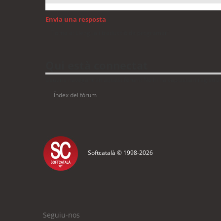
Envia una resposta
Torna a: Llengua i traducció de programari
Qui està connectat
Usuaris navegant en aquest fòrum: No hi ha cap usuari registrat 
Índex del fòrum
Softcatalà © 1998-
2026
Seguiu-nos