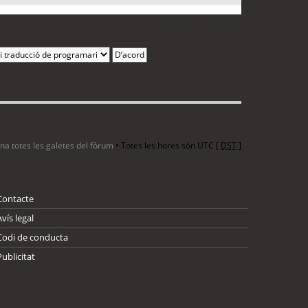
1 entrada • Pàgina
1
de
1
ina totes les galetes del fòrum
• Totes les hores són UTC [
DST
]
Contacte
Avís legal
Codi de conducta
Publicitat