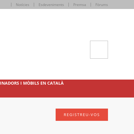
Notícies
Esdeveniments
Premsa
Fòrums
INADORS I MÒBILS EN CATALÀ
REGISTREU-VOS