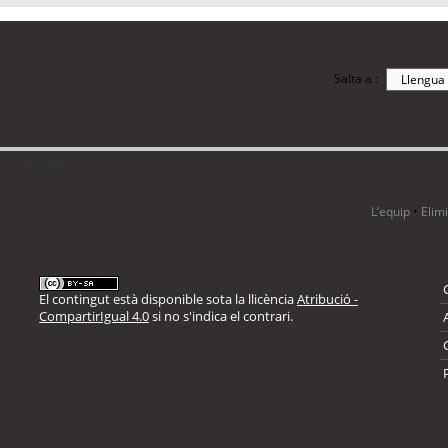
Salta a :
i 6 visitants
L’equip
•
Elim
El contingut està disponible sota la llicència
Atribució -
CompartirIgual 4.0
si no s'indica el contrari.