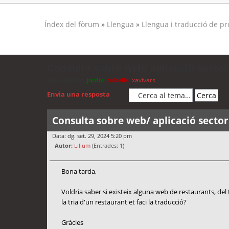
Índex del fòrum
»
Llengua
»
Llengua i traducció de p
Consulta sobre web/ aplicació sector
Moderadors:
jordis
,
cubells
,
xavivars
Envia una resposta
Consulta sobre web/ aplicació sector
Data: dg. set. 29, 2024 5:20 pm
Autor:
Lilium
(Entrades: 1)
Bona tarda,
Voldria saber si existeix alguna web de restaurants, del t
la tria d'un restaurant et faci la traducció?
Gràcies