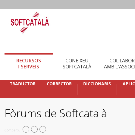
RECURSOS
CONEIXEU
COL·LABO
I SERVEIS
SOFTCATALÀ
AMB L'ASSOC
TRADUCTOR
CORRECTOR
DICCIONARIS
APLI
Fòrums de Softcatalà
Compartiu