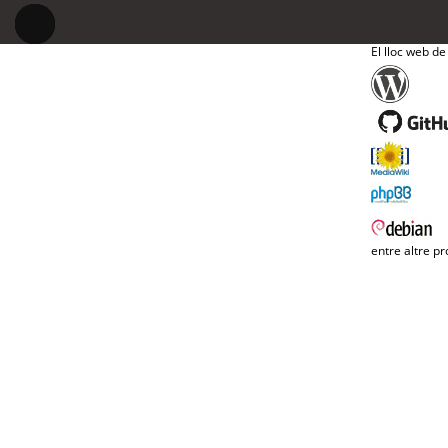
El lloc web de
entre altre pr