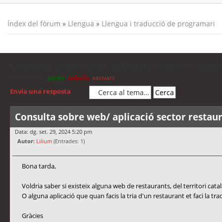
Índex del fòrum
»
Llengua
»
Llengua i traducció de programari
Consulta sobre web/ aplicació sector restau
Moderadors:
jordis
,
cubells
,
xavivars
Envia una resposta
Consulta sobre web/ aplicació sector restau
Data: dg. set. 29, 2024 5:20 pm
Autor:
Lilium
(Entrades: 1)
Bona tarda,
Voldria saber si existeix alguna web de restaurants, del territori catal
O alguna aplicació que quan facis la tria d'un restaurant et faci la tr
Gràcies