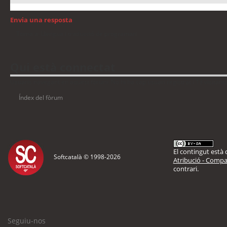
Envia una resposta
Torna a: Llengua i traducció de programari
Qui està connectat
Usuaris navegant en aquest fòrum: No hi ha cap usuari registrat i 13 visitant
Índex del fòrum
El contingut està d
Softcatalà © 1998-
2026
Atribució - Compar
contrari.
Seguiu-nos