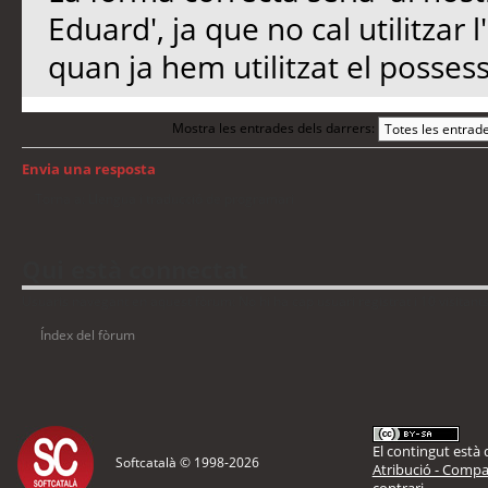
Eduard', ja que no cal utilitzar 
quan ja hem utilitzat el possess
Mostra les entrades dels darrers:
Envia una resposta
Torna a: Llengua i traducció de programari
Qui està connectat
Usuaris navegant en aquest fòrum: No hi ha cap usuari registrat i 10 visitant
Índex del fòrum
El contingut està d
Softcatalà © 1998-
2026
Atribució - Compar