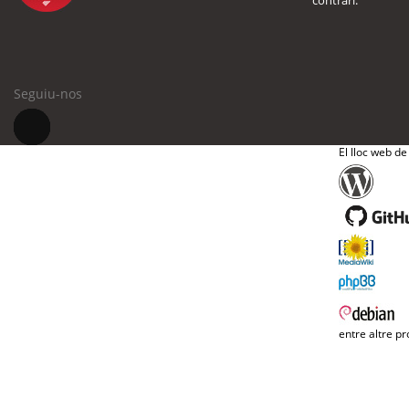
contrari.
Seguiu-nos
El lloc web de
entre altre pr