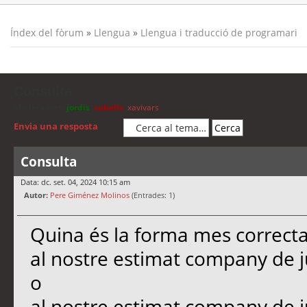
Índex del fòrum
»
Llengua
»
Llengua i traducció de programari
Consulta
Moderadors:
jordis
,
cubells
,
xavivars
Envia una resposta
Consulta
Data: dc. set. 04, 2024 10:15 am
Autor:
Pere Giménez Molinos
(Entrades: 1)
Quina és la forma mes correcta
al nostre estimat company de 
o
al nostre estimat company de 