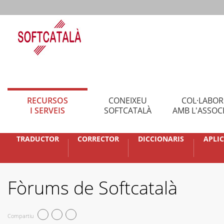
RECURSOS
CONEIXEU
COL·LABO
I SERVEIS
SOFTCATALÀ
AMB L'ASSOC
TRADUCTOR
CORRECTOR
DICCIONARIS
APLI
Fòrums de Softcatalà
Compartiu