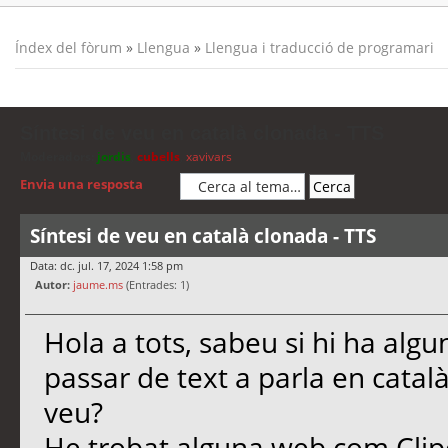
Índex del fòrum
»
Llengua
»
Llengua i traducció de programari
Síntesi de veu en català clonada - TTS
Moderadors:
jordis
,
cubells
,
xavivars
Envia una resposta
Síntesi de veu en català clonada - TTS
Data: dc. jul. 17, 2024 1:58 pm
Autor:
jaume.ms
(Entrades: 1)
Hola a tots, sabeu si hi ha al
passar de text a parla en català
veu?
He trobat alguna web com Cli