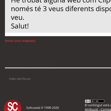
només té 3 veus diferents disp
veu.
Salut!
Envia una resposta
Torna a: Llengua i traducció de programari
Qui està connectat
Usuaris navegant en aquest fòrum: No hi ha cap usuari registrat i 8 visitants
Índex del fòrum
El contingut està d
Softcatalà © 1998-
2026
Atribució - Compar