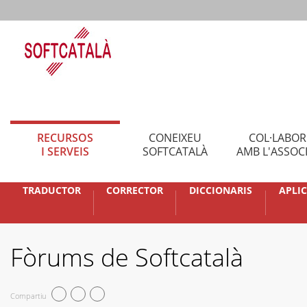
RECURSOS
CONEIXEU
COL·LABO
I SERVEIS
SOFTCATALÀ
AMB L'ASSOC
TRADUCTOR
CORRECTOR
DICCIONARIS
APLI
Fòrums de Softcatalà
Compartiu