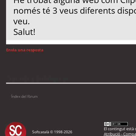
només té 3 veus diferents disp
veu.
Salut!
Envia una resposta
Torna a: Llengua i traducció de programari
Qui està connectat
Usuaris navegant en aquest fòrum: No hi ha cap usuari registrat i 9 visitants
Índex del fòrum
El contingut està d
Softcatalà © 1998-
2026
Atribució - Compar