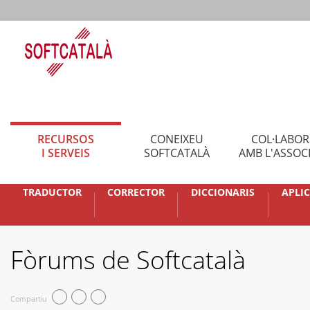
RECURSOS
CONEIXEU
COL·LABO
I SERVEIS
SOFTCATALÀ
AMB L'ASSOC
TRADUCTOR
CORRECTOR
DICCIONARIS
APLI
Fòrums de Softcatalà
Compartiu