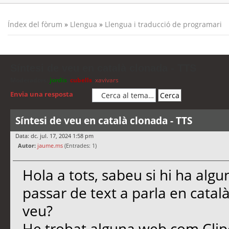
Índex del fòrum
»
Llengua
»
Llengua i traducció de programari
Síntesi de veu en català clonada - TTS
Moderadors:
jordis
,
cubells
,
xavivars
Envia una resposta
Síntesi de veu en català clonada - TTS
Data: dc. jul. 17, 2024 1:58 pm
Autor:
jaume.ms
(Entrades: 1)
Hola a tots, sabeu si hi ha al
passar de text a parla en català
veu?
He trobat alguna web com Cli