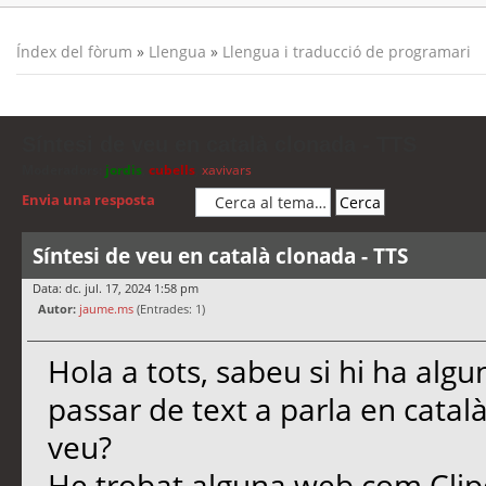
Índex del fòrum
»
Llengua
»
Llengua i traducció de programari
Síntesi de veu en català clonada - TTS
Moderadors:
jordis
,
cubells
,
xavivars
Envia una resposta
Síntesi de veu en català clonada - TTS
Data: dc. jul. 17, 2024 1:58 pm
Autor:
jaume.ms
(Entrades: 1)
Hola a tots, sabeu si hi ha al
passar de text a parla en català
veu?
He trobat alguna web com Cli