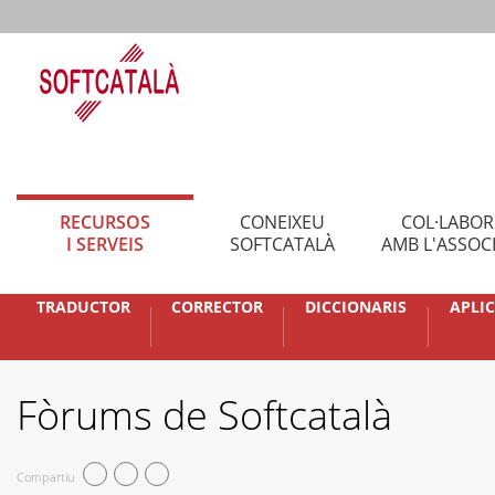
RECURSOS
CONEIXEU
COL·LABO
I SERVEIS
SOFTCATALÀ
AMB L'ASSOC
TRADUCTOR
CORRECTOR
DICCIONARIS
APLI
Fòrums de Softcatalà
Compartiu