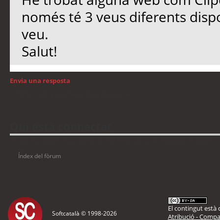
només té 3 veus diferents disp
veu.
Salut!
Envia una resposta
Torna a: Llengua i traducció de programari
Qui està connectat
Usuaris navegant en aquest fòrum: No hi ha cap usuari registrat i 1 visitant
Índex del fòrum
El contingut està d
Softcatalà © 1998-
2026
Atribució - Compar