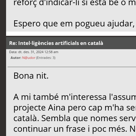
reforç d'indicar-li si està bé o
Espero que em pogueu ajudar, g
Re: Intel·ligències artificials en català
Data: dt. des. 31, 2024 12:58 am
Autor:
N@udor
(Entrades: 3)
Bona nit.
A mi també m'interessa l'assum
projecte Aina pero cap m'ha serv
català. Sembla que nomes serve
continuar un frase i poc més. 