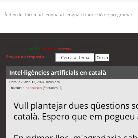
Índex del fòrum
»
Llengua
»
Llengua i traducció de programari
Intel·ligències artificials en català
Moderadors:
jordis
,
cubells
,
xavivars
Envia una resposta
Intel·ligències artificials en català
Data: dv. abr. 12, 2024 10:08 pm
Autor:
pinxopanxo
(Entrades: 7)
Vull plantejar dues qüestions sobr
català. Espero que em pogueu 
En primer lloc, m'agradaria sab