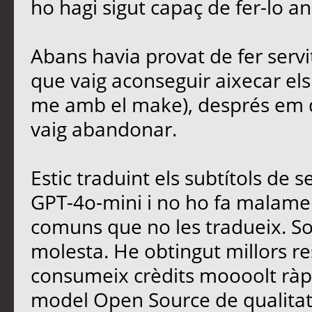
ho hagi sigut capaç de fer-lo an
Abans havia provat de fer servit
que vaig aconseguir aixecar els
me amb el make), després em d
vaig abandonar.
Estic traduint els subtítols de
GPT-4o-mini i no ho fa malamen
comuns que no les tradueix. S
molesta. He obtingut millors r
consumeix crèdits moooolt ràpi
model Open Source de qualitat 