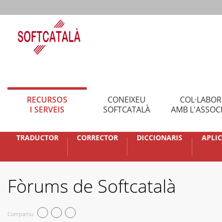
RECURSOS
CONEIXEU
COL·LABO
I SERVEIS
SOFTCATALÀ
AMB L'ASSOC
TRADUCTOR
CORRECTOR
DICCIONARIS
APLI
Fòrums de Softcatalà
Compartiu