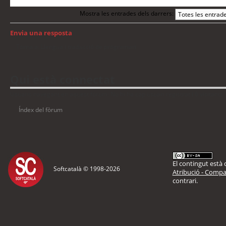
Mostra les entrades dels darrers:
Envia una resposta
Torna a: Llengua i traducció de programari
Qui està connectat
Usuaris navegant en aquest fòrum: No hi ha cap usuari registrat i 6 visitants
Índex del fòrum
El contingut està d
Softcatalà © 1998-
2026
Atribució - Compar
contrari.