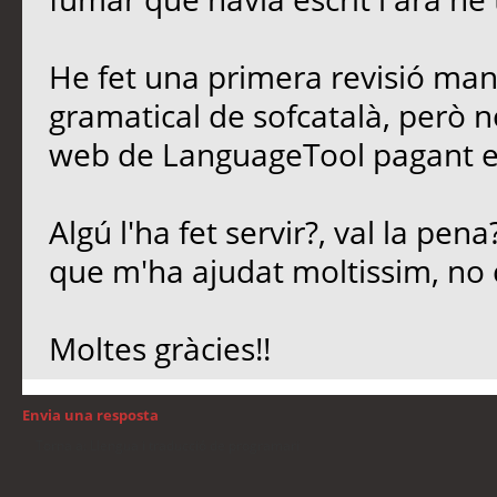
He fet una primera revisió man
gramatical de sofcatalà, però no
web de LanguageTool pagant e
Algú l'ha fet servir?, val la pen
que m'ha ajudat moltissim, no 
Moltes gràcies!!
Envia una resposta
Torna a: Llengua i traducció de programari