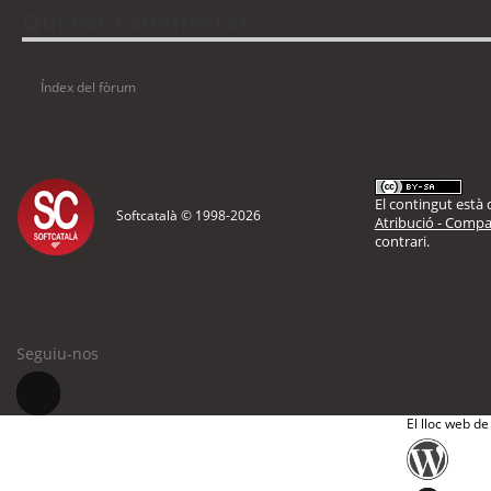
Qui està connectat
Usuaris navegant en aquest fòrum: No hi ha cap usuari registrat i 2 visitants
Índex del fòrum
El contingut està d
Softcatalà © 1998-
2026
Atribució - Compar
contrari.
Seguiu-nos
El lloc web de