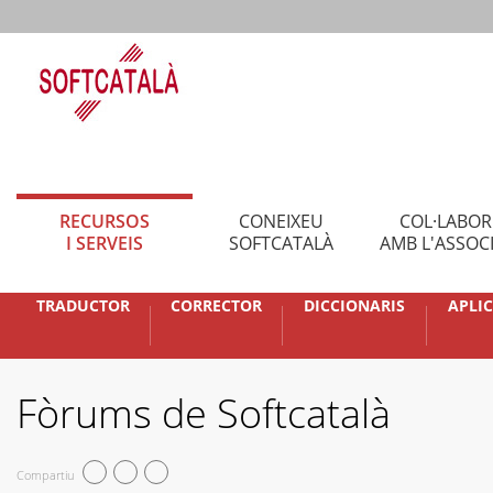
RECURSOS
CONEIXEU
COL·LABO
I SERVEIS
SOFTCATALÀ
AMB L'ASSOC
TRADUCTOR
CORRECTOR
DICCIONARIS
APLI
Fòrums de Softcatalà
Compartiu