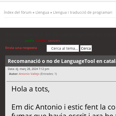
Índex del fòrum
»
Llengua
»
Llengua i traducció de programari
Recomanació o no de LanguageTool en catal
Moderadors:
jordis
,
cubells
,
xavivars
Envia una resposta
Recomanació o no de LanguageTool en catal
Data: dj. març 28, 2024 7:12 pm
Autor:
Antonio Vallejo
(Entrades: 1)
Hola a tots,
Em dic Antonio i estic fent la co
fumar que havia escrit i ara he t