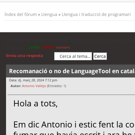
Índex del fòrum
»
Llengua
»
Llengua i traducció de programari
Recomanació o no de LanguageTool en catal
Moderadors:
jordis
,
cubells
,
xavivars
Envia una resposta
Recomanació o no de LanguageTool en catal
Data: dj. març 28, 2024 7:12 pm
Autor:
Antonio Vallejo
(Entrades: 1)
Hola a tots,
Em dic Antonio i estic fent la co
fumar que havia escrit i ara he t