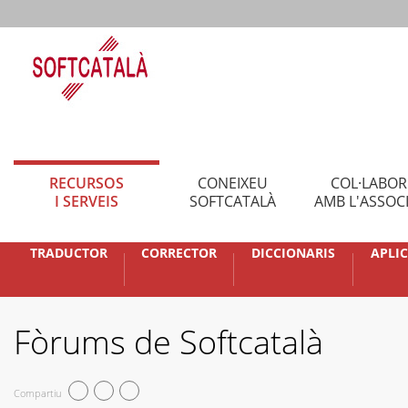
RECURSOS
CONEIXEU
COL·LABO
I SERVEIS
SOFTCATALÀ
AMB L'ASSOC
TRADUCTOR
CORRECTOR
DICCIONARIS
APLI
Fòrums de Softcatalà
Compartiu