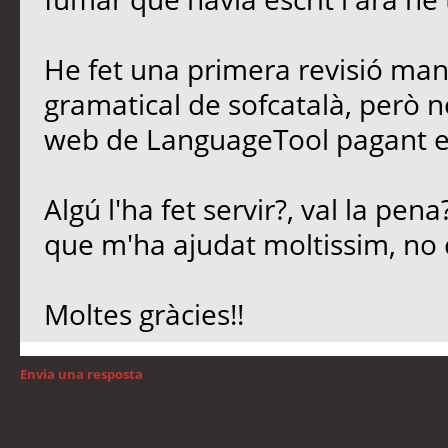
He fet una primera revisió man
gramatical de sofcatalà, però no
web de LanguageTool pagant e
Algú l'ha fet servir?, val la pen
que m'ha ajudat moltissim, no 
Moltes gràcies!!
Envia una resposta
Torna a: Llengua i traducció de programari