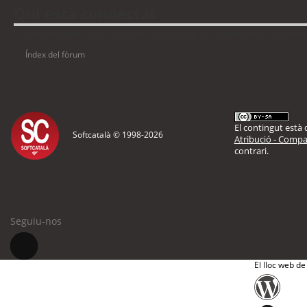
Qui està connectat
Usuaris navegant en aquest fòrum: No hi ha cap usuari registrat i 14 visitant
Índex del fòrum
El contingut està d
Softcatalà © 1998-
2026
Atribució - Compar
contrari.
Seguiu-nos
El lloc web de