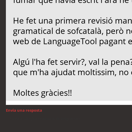
He fet una primera revisió man
gramatical de sofcatalà, però no
web de LanguageTool pagant e
Algú l'ha fet servir?, val la pen
que m'ha ajudat moltissim, no 
Moltes gràcies!!
Envia una resposta
Torna a: Llengua i traducció de programari