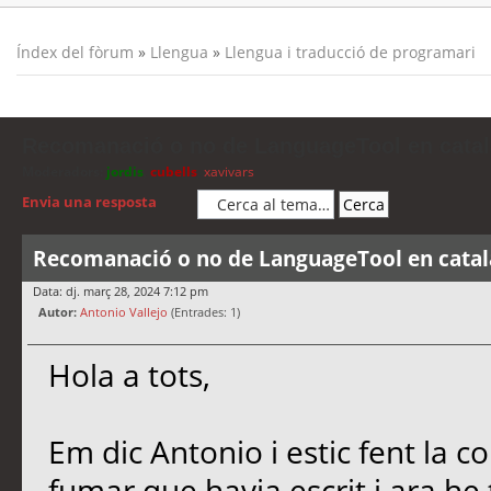
Índex del fòrum
»
Llengua
»
Llengua i traducció de programari
Recomanació o no de LanguageTool en catal
Moderadors:
jordis
,
cubells
,
xavivars
Envia una resposta
Recomanació o no de LanguageTool en catal
Data: dj. març 28, 2024 7:12 pm
Autor:
Antonio Vallejo
(Entrades: 1)
Hola a tots,
Em dic Antonio i estic fent la co
fumar que havia escrit i ara he t