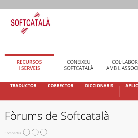
RECURSOS
CONEIXEU
COL·LABO
I SERVEIS
SOFTCATALÀ
AMB L'ASSOC
TRADUCTOR
CORRECTOR
DICCIONARIS
APLI
Fòrums de Softcatalà
Compartiu