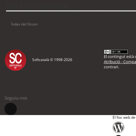
Qui està connectat
Usuaris navegant en aquest fòrum: No hi ha cap usuari registrat i 6 visitants
Índex del fòrum
El contingut està d
Softcatalà © 1998-
2026
Atribució - Compar
contrari.
Seguiu-nos
El lloc web de