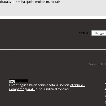
sofcatalà, que m'ha ajudat moltissim, no cal?
Salta a :
i 12 visitants
L’equip
•
Elim
El contingut està disponible sota la llicència
Atribució -
CompartirIgual 4.0
si no s'indica el contrari.