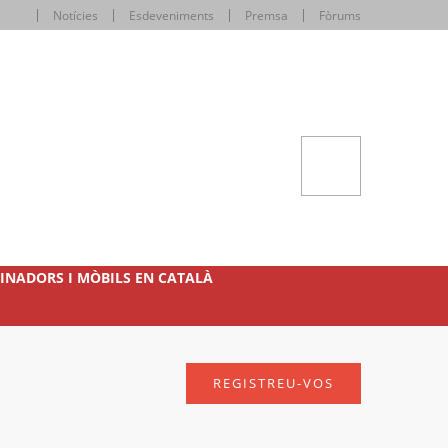
Notícies
Esdeveniments
Premsa
Fòrums
INADORS I MÒBILS EN CATALÀ
REGISTREU-VOS