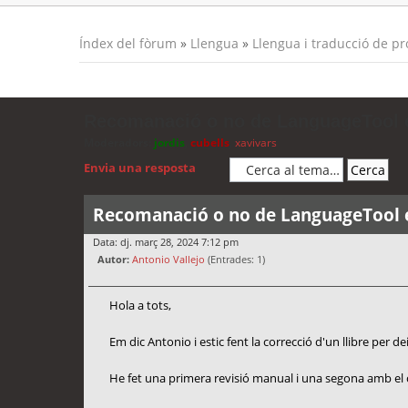
Índex del fòrum
»
Llengua
»
Llengua i traducció de p
Recomanació o no de LanguageTool e
Moderadors:
jordis
,
cubells
,
xavivars
Envia una resposta
Recomanació o no de LanguageTool e
Data: dj. març 28, 2024 7:12 pm
Autor:
Antonio Vallejo
(Entrades: 1)
Hola a tots,
Em dic Antonio i estic fent la correcció d'un llibre per de
He fet una primera revisió manual i una segona amb el c