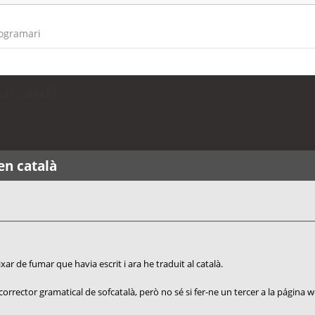
rogramari
n català
n català
ixar de fumar que havia escrit i ara he traduit al català.
orrector gramatical de sofcatalà, però no sé si fer-ne un tercer a la págin