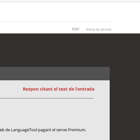
PMF
Inicia la sessió
1 entrada • Pàgina
1
de
1
Respon citant el text de l’entrada
a web de LanguageTool pagant el servei Premium.