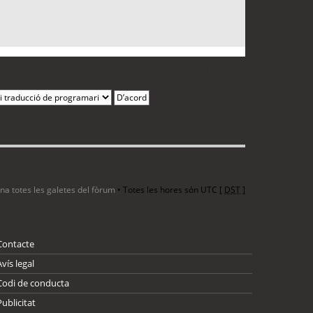
1 entrada • Pàgina
1
de
1
ina totes les galetes del fòrum
• Totes les hores són UTC [
DST
]
Contacte
Avís legal
Codi de conducta
Publicitat