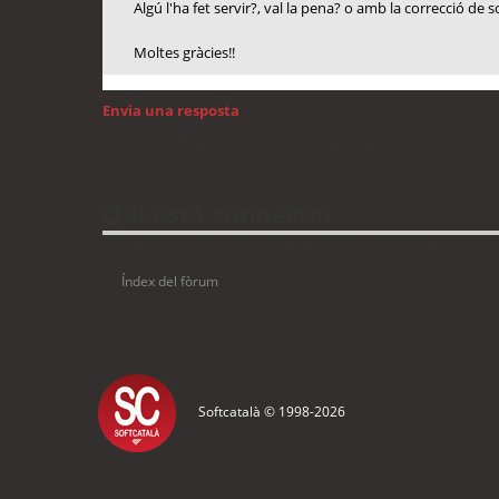
Algú l'ha fet servir?, val la pena? o amb la correcció de 
Moltes gràcies!!
Envia una resposta
Torna a: Llengua i traducció de programari
Qui està connectat
Usuaris navegant en aquest fòrum: No hi ha cap usuari registrat 
Índex del fòrum
Softcatalà © 1998-
2026