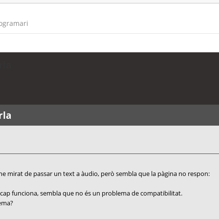
rogramari
rla
rla
 he mirat de passar un text a àudio, però sembla que la pàgina no respon:
 cap funciona, sembla que no és un problema de compatibilitat.
lema?