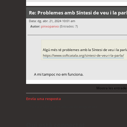
Re: Problemes amb Síntesi de veu i la par
Data: dg. abr. 21, 2024 10:01 am
Autor:
pinxopanxo
(Entrades: 7)
Algú més té problemes amb la Síntesi de veu i la parl
https://www.softcatala.org/sintesi-de-veu-i-la-parla/
A mi tampoc no em funciona.
Mostra les entrade
Envia una resposta
Torna a: Llengua i traducció de programari
Qui està connectat