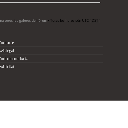
ina totes les galetes del fòrum
• Totes les hores són UTC [
DST
]
Contacte
Avís legal
Codi de conducta
Publicitat