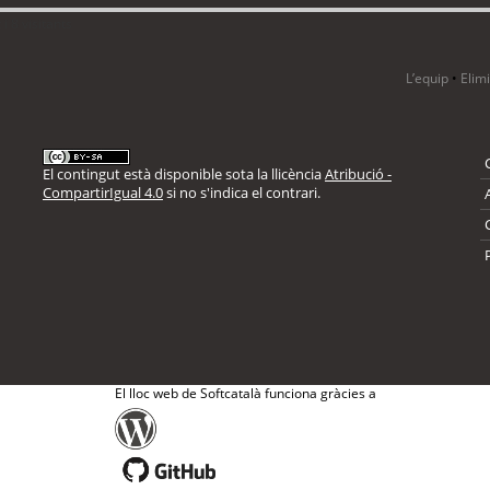
i 8 visitants
L’equip
•
Elim
El contingut està disponible sota la llicència
Atribució -
CompartirIgual 4.0
si no s'indica el contrari.
El lloc web de Softcatalà funciona gràcies a