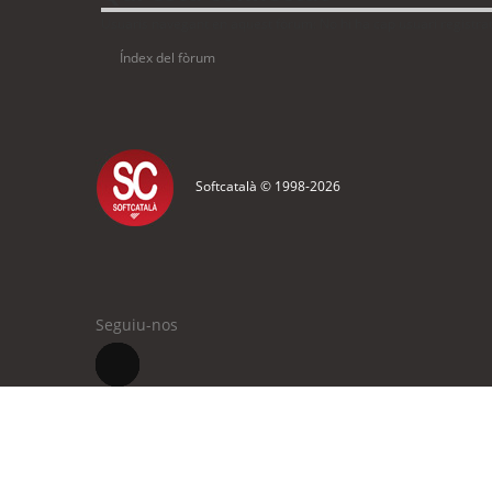
Usuaris navegant en aquest fòrum: No hi ha cap usuari registrat 
Índex del fòrum
Softcatalà © 1998-
2026
Seguiu-nos