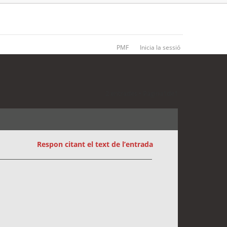
PMF
Inicia la sessió
2 entrades • Pàgina
1
de
1
Respon citant el text de l’entrada