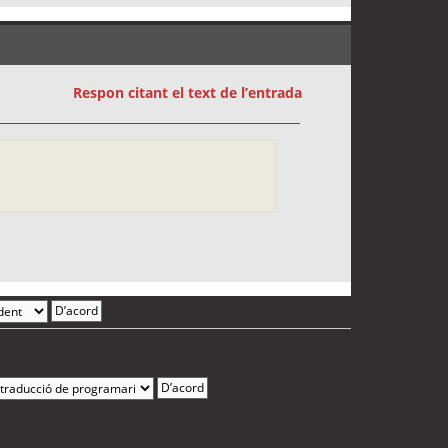
Respon citant el text de l’entrada
2 entrades • Pàgina
1
de
1