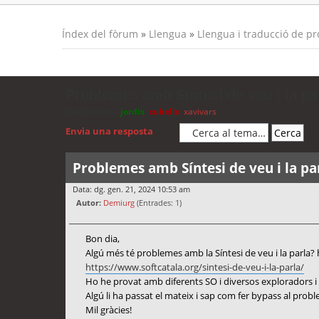
Índex del fòrum
»
Llengua
»
Llengua i traducció de p
Problemes amb Síntesi de veu i la pa
Moderadors:
jordis
,
cubells
,
xavivars
Envia una resposta
Problemes amb Síntesi de veu i la pa
Data: dg. gen. 21, 2024 10:53 am
Autor:
Demiurg
(Entrades: 1)
Bon dia,
Algú més té problemes amb la Síntesi de veu i la parla?
https://www.softcatala.org/sintesi-de-veu-i-la-parla/
Ho he provat amb diferents SO i diversos exploradors i
Algú li ha passat el mateix i sap com fer bypass al prob
Mil gràcies!