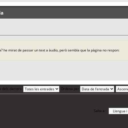
la
a? he mirat de passar un text a àudio, però sembla que la pàgina no respon:
s dels darrers:
Ordena per
Salta a :