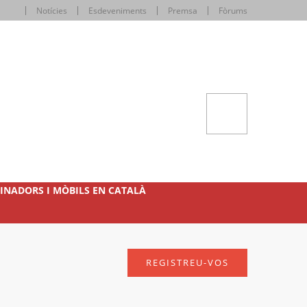
Notícies
Esdeveniments
Premsa
Fòrums
INADORS I MÒBILS EN CATALÀ
REGISTREU-VOS