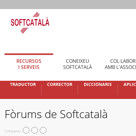
RECURSOS
CONEIXEU
COL·LABO
I SERVEIS
SOFTCATALÀ
AMB L'ASSOC
TRADUCTOR
CORRECTOR
DICCIONARIS
APLI
Fòrums de Softcatalà
Compartiu