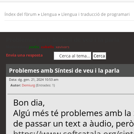
Índex del fòrum
»
Llengua
»
Llengua i traducció de programari
Problemes amb Síntesi de veu i la parla
Moderadors:
jordis
,
cubells
,
xavivars
Envia una resposta
Problemes amb Síntesi de veu i la parla
Data: dg. gen. 21, 2024 10:53 am
Autor:
Demiurg
(Entrades: 1)
Bon dia,
Algú més té problemes amb la Sí
de passar un text a àudio, per
https://www.softcatala.org/sinte