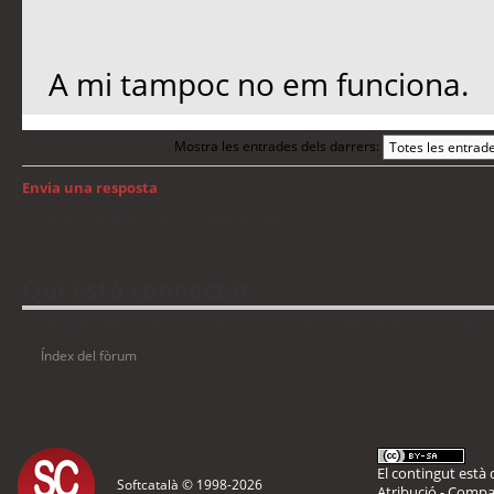
A mi tampoc no em funciona.
Mostra les entrades dels darrers:
Envia una resposta
Torna a: Llengua i traducció de programari
Qui està connectat
Usuaris navegant en aquest fòrum: No hi ha cap usuari registrat i 8 visitants
Índex del fòrum
El contingut està d
Softcatalà © 1998-
2026
Atribució - Compar