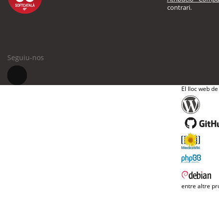
contrari.
Seguiu-nos
El lloc web de
entre altre pr