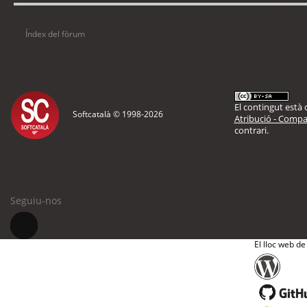
Usuaris navegant en aquest fòrum: No hi ha cap usuari registrat i 15 visitant
Índex del fòrum
El contingut està d
Softcatalà © 1998-
2026
Atribució - Compar
contrari.
Seguiu-nos
El lloc web de