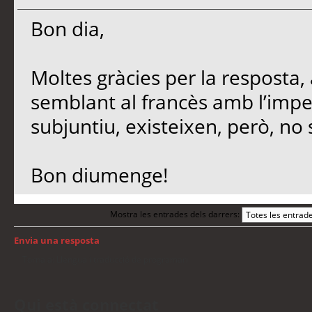
Bon dia,
Moltes gràcies per la resposta, 
semblant al francès amb l’impe
subjuntiu, existeixen, però, no 
Bon diumenge!
Mostra les entrades dels darrers:
Envia una resposta
Torna a: Llengua i traducció de programari
Qui està connectat