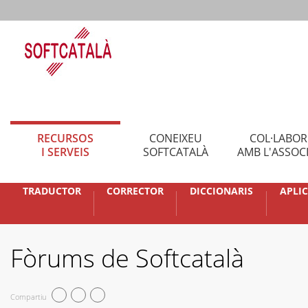
RECURSOS
CONEIXEU
COL·LABO
I SERVEIS
SOFTCATALÀ
AMB L'ASSOC
TRADUCTOR
CORRECTOR
DICCIONARIS
APLI
Fòrums de Softcatalà
Compartiu