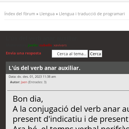
Índex del fòrum
»
Llengua
»
Llengua i traducció de programari
L'ús del verb anar auxiliar.
Moderadors:
jordis
,
cubells
,
xavivars
Envia una resposta
L'ús del verb anar auxiliar.
Data: dv. des. 01, 2023 11:38 am
Autor:
Jaen
(Entrades: 3)
Bon dia,
A la conjugació del verb anar a
present d'indicatiu i de present
Ara bé, el temps verbal perifrà