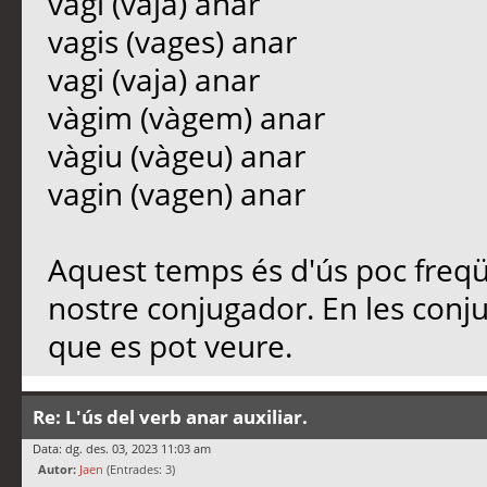
vagi (vaja) anar
vagis (vages) anar
vagi (vaja) anar
vàgim (vàgem) anar
vàgiu (vàgeu) anar
vagin (vagen) anar
Aquest temps és d'ús poc freqüe
nostre conjugador. En les conju
que es pot veure.
Re: L'ús del verb anar auxiliar.
Data: dg. des. 03, 2023 11:03 am
Autor:
Jaen
(Entrades: 3)