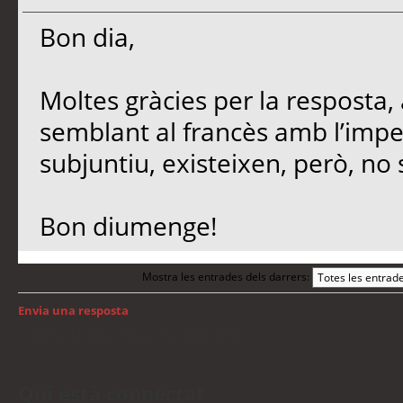
Bon dia,
Moltes gràcies per la resposta, 
semblant al francès amb l’impe
subjuntiu, existeixen, però, no 
Bon diumenge!
Mostra les entrades dels darrers:
Envia una resposta
Torna a: Llengua i traducció de programari
Qui està connectat