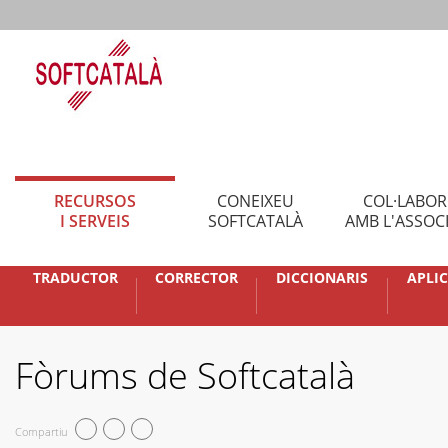
RECURSOS
CONEIXEU
COL·LABO
I SERVEIS
SOFTCATALÀ
AMB L'ASSOC
TRADUCTOR
CORRECTOR
DICCIONARIS
APLI
Fòrums de Softcatalà
Compartiu