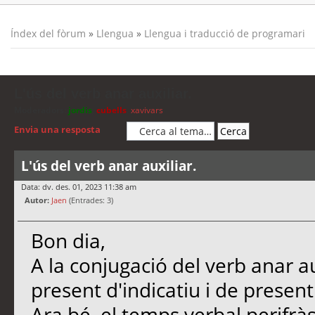
Índex del fòrum
»
Llengua
»
Llengua i traducció de programari
L'ús del verb anar auxiliar.
Moderadors:
jordis
,
cubells
,
xavivars
Envia una resposta
L'ús del verb anar auxiliar.
Data: dv. des. 01, 2023 11:38 am
Autor:
Jaen
(Entrades: 3)
Bon dia,
A la conjugació del verb anar a
present d'indicatiu i de present
Ara bé, el temps verbal perifrà