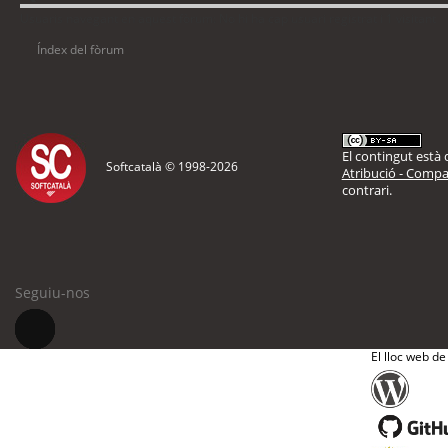
Usuaris navegant en aquest fòrum: No hi ha cap usuari registrat i 1 visitant
Índex del fòrum
El contingut està d
Softcatalà © 1998-
2026
Atribució - Compar
contrari.
Seguiu-nos
El lloc web de