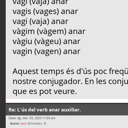
vagi (vaja) anar
vagis (vages) anar
vagi (vaja) anar
vàgim (vàgem) anar
vàgiu (vàgeu) anar
vagin (vagen) anar
Aquest temps és d'ús poc freqüe
nostre conjugador. En les conju
que es pot veure.
Re: L'ús del verb anar auxiliar.
Data: dg. des. 03, 2023 11:03 am
Autor:
Jaen
(Entrades: 3)