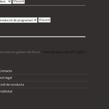
2 entrades • Pàgina
1
de
1
ina totes les galetes del fòrum
• Totes les hores són UTC [
DST
]
Contacte
Avís legal
Codi de conducta
Publicitat