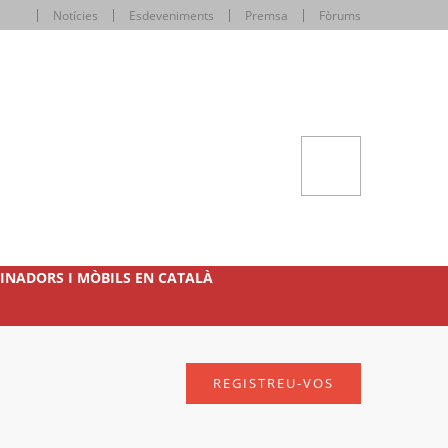
Notícies
Esdeveniments
Premsa
Fòrums
INADORS I MÒBILS EN CATALÀ
REGISTREU-VOS