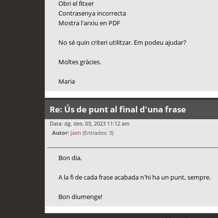
Obri el fitxer
Contrasenya incorrecta
Mostra l'arxiu en PDF
No sé quin criteri utilitzar. Em podeu ajudar?
Moltes gràcies.
Maria
Re: Ús de punt al final d'una frase
Data: dg. des. 03, 2023 11:12 am
Autor:
Jaen
(Entrades: 3)
Bon dia,
A la fi de cada frase acabada n'hi ha un punt, sempre.
Bon diumenge!