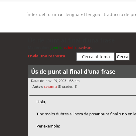
Índex del fòrum
»
Llengua
»
Llengua i traducció de p
Ús de punt al final d'una frase
Moderadors:
jordis
,
cubells
,
xavivars
Envia una resposta
Ús de punt al final d'una frase
Data: dc. nov. 29, 2023 1:58 pm
Autor:
savarma
(Entrades: 1)
Hola,
Tinc molts dubtes a l'hora de posar punt final o no en le
Per exemple: