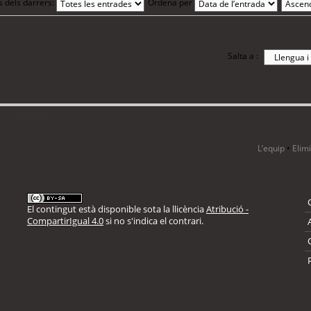
s dels darrers:
Ordena per
Salta a :
i 2 visitants
L’equip
•
Elim
El contingut està disponible sota la llicència
Atribució -
CompartirIgual 4.0
si no s'indica el contrari.