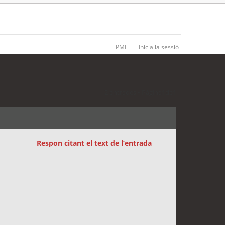
PMF
Inicia la sessió
2 entrades • Pàgina
1
de
1
Respon citant el text de l’entrada