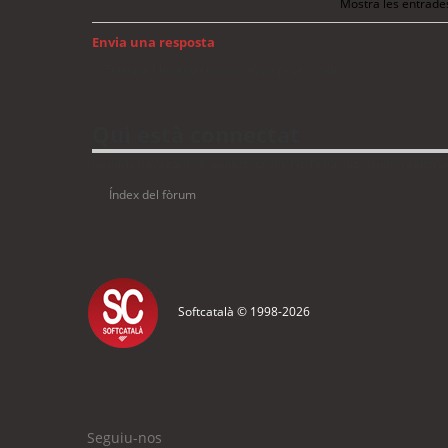
Mostra les entrade
Envia una resposta
Torna a: Llengua i traducció de programari
Qui està connectat
Usuaris navegant en aquest fòrum: No hi ha cap usuari registrat 
Índex del fòrum
Softcatalà © 1998-
2026
Seguiu-nos