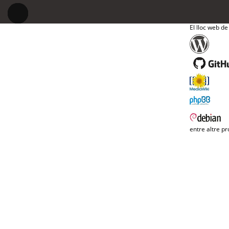
El lloc web de
entre altre pr