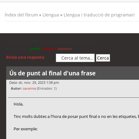
Índex del fòrum
»
Llengua
»
Llengua i traducció de programari
Ús de punt al final d'una frase
Moderadors:
jordis
,
cubells
,
xavivars
Envia una resposta
Ús de punt al final d'una frase
Data: dc. nov. 29, 2023 1:58 pm
Autor:
savarma
(Entrades: 1)
Hola,
Tinc molts dubtes a l'hora de posar punt final o no en les etiquetes, 
Per exemple: