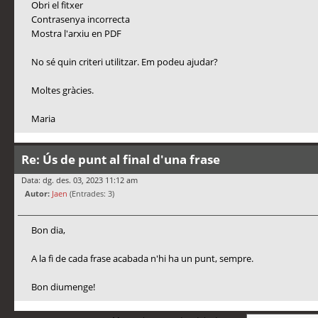
Obri el fitxer
Contrasenya incorrecta
Mostra l'arxiu en PDF
No sé quin criteri utilitzar. Em podeu ajudar?
Moltes gràcies.
Maria
Re: Ús de punt al final d'una frase
Data: dg. des. 03, 2023 11:12 am
Autor:
Jaen
(Entrades: 3)
Bon dia,
A la fi de cada frase acabada n'hi ha un punt, sempre.
Bon diumenge!