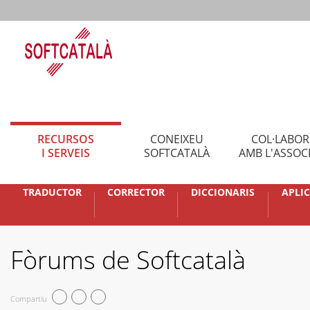
RECURSOS
CONEIXEU
COL·LABO
I SERVEIS
SOFTCATALÀ
AMB L'ASSOC
TRADUCTOR
CORRECTOR
DICCIONARIS
APLI
Fòrums de Softcatalà
Compartiu