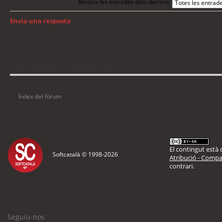
Mostra les entrades dels darrers:
Envia una resposta
Torna a: Llengua i traducció de programari
Qui està connectat
Usuaris navegant en aquest fòrum: No hi ha cap usuari registrat i 20 visitant
Índex del fòrum
El contingut està d
Softcatalà © 1998-
2026
Atribució - Compar
contrari.
Seguiu-nos