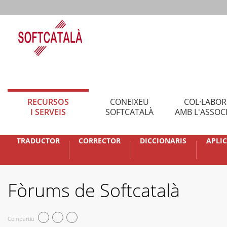
RECURSOS
CONEIXEU
COL·LABO
I SERVEIS
SOFTCATALÀ
AMB L'ASSOC
TRADUCTOR
CORRECTOR
DICCIONARIS
APLI
Fòrums de Softcatalà
Compartiu