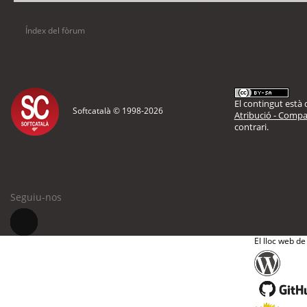
Usuaris navegant en aquest fòrum: No hi ha cap usuari registrat i 9 visitants
Índex del fòrum
El contingut està d
Softcatalà © 1998-
2026
Atribució - Compar
contrari.
Seguiu-nos
El lloc web de