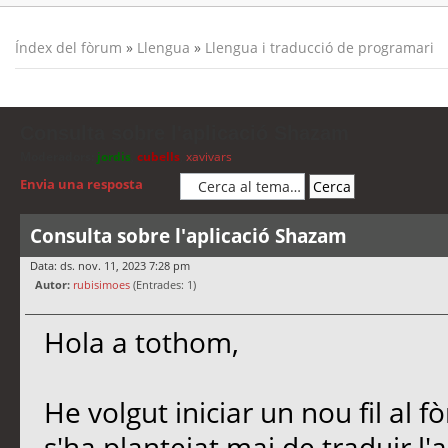
Índex del fòrum
»
Llengua
»
Llengua i traducció de programari
Consulta sobre l'aplicació Shazam
Moderadors:
jordis
,
cubells
,
xavivars
Envia una resposta
Consulta sobre l'aplicació Shazam
Data: ds. nov. 11, 2023 7:28 pm
Autor:
rubisimoes
(Entrades: 1)
Hola a tothom,
He volgut iniciar un nou fil al
s'ha plantejat mai de traduir l'