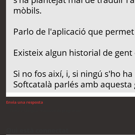
mòbils.
Parlo de l'aplicació que perme
Existeix algun historial de gen
Si no fos així, i, si ningú s'ho h
Softcatalà parlés amb aquesta 
Envia una resposta
Torna a: Llengua i traducció de programari
Qui està connectat