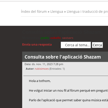
Índex del fòrum
»
Llengua
»
Llengua i traducció de p
Consulta sobre l'aplicació Shazam
Moderadors:
jordis
,
cubells
,
xavivars
Envia una resposta
Consulta sobre l'aplicació Shazam
Data: ds. nov. 11, 2023 7:28 pm
Autor:
rubisimoes
(Entrades: 1)
Hola a tothom,
He volgut iniciar un nou fil al fòrum perquè em pregunto 
Parlo de l'aplicació que permet saber quina música est