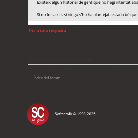
Existeix algun historial de gent que ho hagi intentat ab
Si no fos així, i, si ningú s'ho ha plantejat, estaria bé 
Envia una resposta
Torna a: Llengua i traducció de programari
Qui està connectat
Usuaris navegant en aquest fòrum: No hi ha cap usuari registrat 
Índex del fòrum
Softcatalà © 1998-
2026