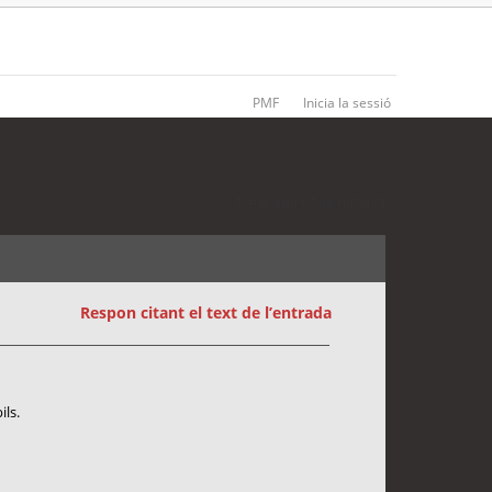
PMF
Inicia la sessió
1 entrada • Pàgina
1
de
1
Respon citant el text de l’entrada
ils.