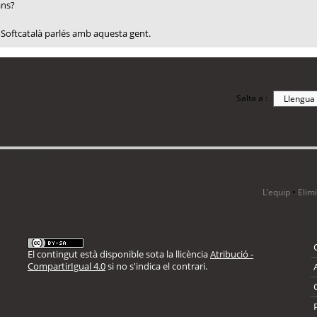
ans?
que Softcatalà parlés amb aquesta gent.
Salta a :
i 9 visitants
L’equip
•
Elim
El contingut està disponible sota la llicència
Atribució -
CompartirIgual 4.0
si no s'indica el contrari.