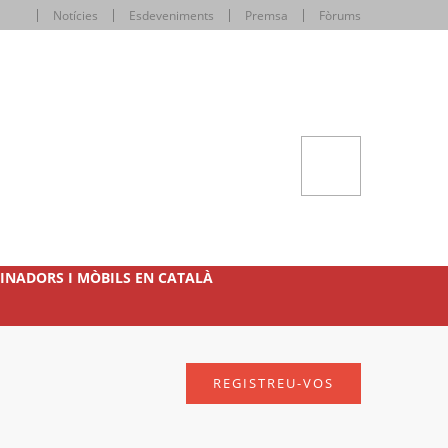
Notícies
Esdeveniments
Premsa
Fòrums
INADORS I MÒBILS EN CATALÀ
REGISTREU-VOS