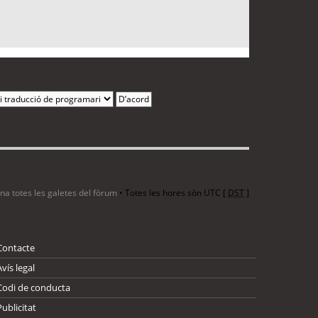
1 entrada • Pàgina
1
de
1
ina totes les galetes del fòrum
• Totes les hores són UTC [
DST
]
Contacte
Avís legal
Codi de conducta
Publicitat