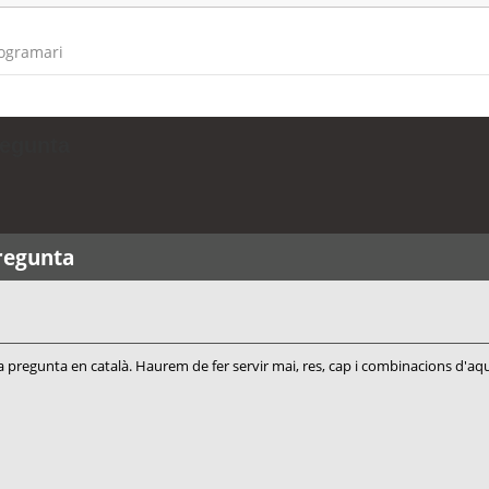
rogramari
regunta
regunta
 una pregunta en català. Haurem de fer servir mai, res, cap i combinacions d