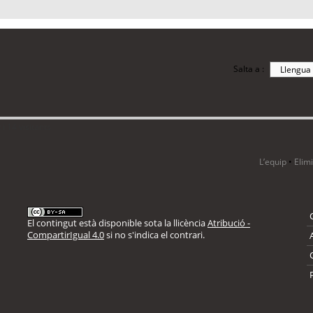
Salta a :
i 14 visitants
L’equip
•
Elim
El contingut està disponible sota la llicència
Atribució -
CompartirIgual 4.0
si no s'indica el contrari.