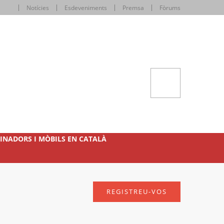
Notícies
Esdeveniments
Premsa
Fòrums
INADORS I MÒBILS EN CATALÀ
REGISTREU-VOS