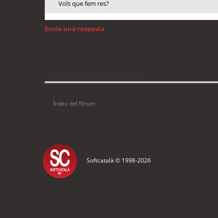
Vols que fem res?
Envia una resposta
Torna a: Llengua i traducció de programari
Qui està connectat
Usuaris navegant en aquest fòrum: No hi ha cap usuari registrat 
Índex del fòrum
Softcatalà © 1998-
2026