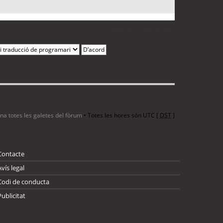
1 entrada • Pàgina
1
de
1
ina totes les galetes del fòrum
• Totes les hores són UTC [
DST
]
Contacte
Avís legal
Codi de conducta
Publicitat