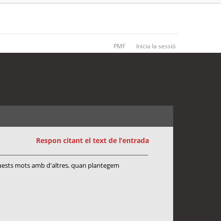
PMF
Inicia la sessió
1 entrada • Pàgina
1
de
1
Respon citant el text de l’entrada
'aquests mots amb d'altres, quan plantegem