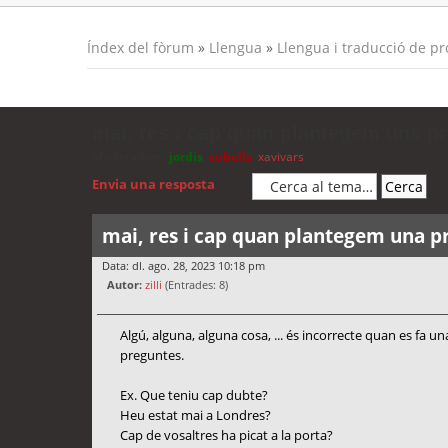
Índex del fòrum
»
Llengua
»
Llengua i traducció de p
mai, res i cap quan plantegem una p
Moderadors:
jordis
,
cubells
,
xavivars
Envia una resposta
mai, res i cap quan plantegem una p
Data: dl. ago. 28, 2023 10:18 pm
Autor:
zilli
(Entrades: 8)
Algú, alguna, alguna cosa, ... és incorrecte quan es fa
preguntes.
Ex. Que teniu cap dubte?
Heu estat mai a Londres?
Cap de vosaltres ha picat a la porta?