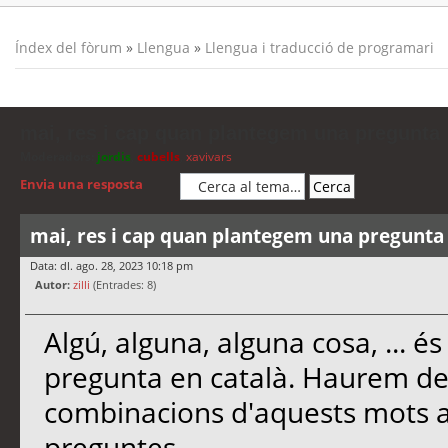
Índex del fòrum
»
Llengua
»
Llengua i traducció de programari
mai, res i cap quan plantegem una pregunta
Moderadors:
jordis
,
cubells
,
xavivars
Envia una resposta
mai, res i cap quan plantegem una pregunta
Data: dl. ago. 28, 2023 10:18 pm
Autor:
zilli
(Entrades: 8)
Algú, alguna, alguna cosa, ... é
pregunta en català. Haurem de f
combinacions d'aquests mots 
preguntes.