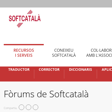
RECURSOS
CONEIXEU
COL·LABO
I SERVEIS
SOFTCATALÀ
AMB L'ASSOC
TRADUCTOR
CORRECTOR
DICCIONARIS
APLI
Fòrums de Softcatalà
Compartiu