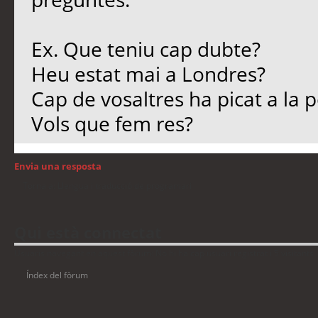
Ex. Que teniu cap dubte?
Heu estat mai a Londres?
Cap de vosaltres ha picat a la 
Vols que fem res?
Envia una resposta
Torna a: Llengua i traducció de programari
Qui està connectat
Usuaris navegant en aquest fòrum: No hi ha cap usuari registrat i 5 visitants
Índex del fòrum