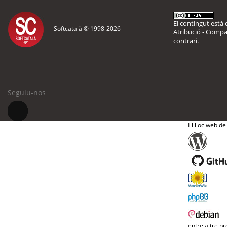
El contingut està d
Softcatalà © 1998-
2026
Atribució - Compar
contrari.
Seguiu-nos
El lloc web de
entre altre pr