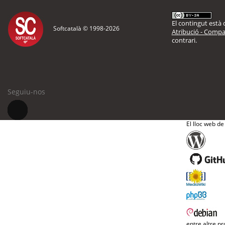
El contingut està d
Softcatalà © 1998-
2026
Atribució - Compar
contrari.
Seguiu-nos
El lloc web de
entre altre pr