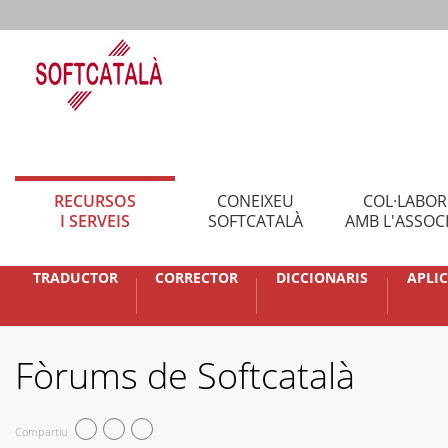
RECURSOS
CONEIXEU
COL·LABO
I SERVEIS
SOFTCATALÀ
AMB L'ASSOC
TRADUCTOR
CORRECTOR
DICCIONARIS
APLI
Fòrums de Softcatalà
Compartiu