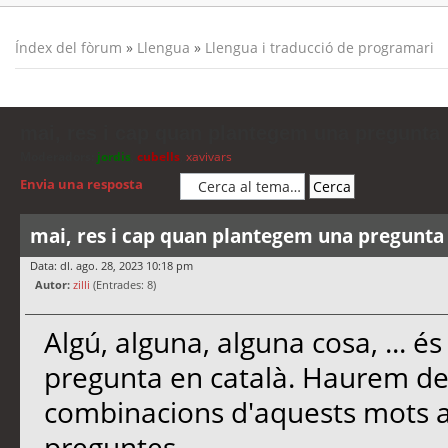
Índex del fòrum
»
Llengua
»
Llengua i traducció de programari
mai, res i cap quan plantegem una pregunta
Moderadors:
jordis
,
cubells
,
xavivars
Envia una resposta
mai, res i cap quan plantegem una pregunta
Data: dl. ago. 28, 2023 10:18 pm
Autor:
zilli
(Entrades: 8)
Algú, alguna, alguna cosa, ... é
pregunta en català. Haurem de f
combinacions d'aquests mots 
preguntes.