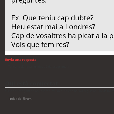
Ex. Que teniu cap dubte?
Heu estat mai a Londres?
Cap de vosaltres ha picat a la 
Vols que fem res?
Envia una resposta
Torna a: Llengua i traducció de programari
Qui està connectat
Usuaris navegant en aquest fòrum: No hi ha cap usuari registrat i 48 visitant
Índex del fòrum