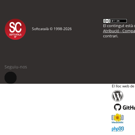
El contingut està d
Softcatalà © 1998-
2026
Atribució - Compar
contrari.
Seguiu-nos
El lloc web de