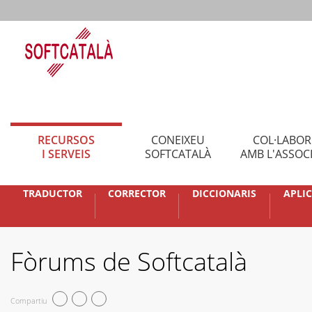
RECURSOS
CONEIXEU
COL·LABO
I SERVEIS
SOFTCATALÀ
AMB L'ASSOC
TRADUCTOR
CORRECTOR
DICCIONARIS
APLI
Fòrums de Softcatalà
Compartiu