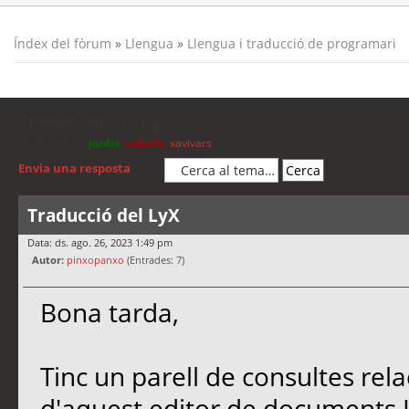
Índex del fòrum
»
Llengua
»
Llengua i traducció de programari
Traducció del LyX
Moderadors:
jordis
,
cubells
,
xavivars
Envia una resposta
Traducció del LyX
Data: ds. ago. 26, 2023 1:49 pm
Autor:
pinxopanxo
(Entrades: 7)
Bona tarda,
Tinc un parell de consultes rel
d'aquest editor de documents 