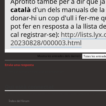
Aprofito també per a dir que j
català
d'un dels manuals de la 
donar-hi un cop d'ull i fer-me 
pot fer en resposta a la llista d
cal registrar-se):
http://lists.ly
20230828/000003.html
Mostra les entrades dels darrers:
Envia una resposta
Torna a: Llengua i traducció de programari
Qui està connectat
Usuaris navegant en aquest fòrum: No hi ha cap usuari registrat i 13 visitant
Índex del fòrum