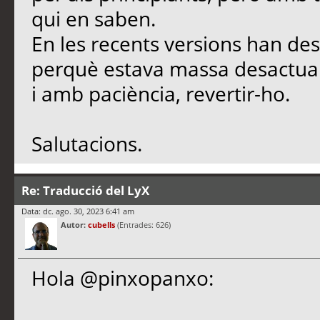
qui en saben.
En les recents versions han desa
perquè estava massa desactuali
i amb paciència, revertir-ho.
Salutacions.
Re: Traducció del LyX
Data: dc. ago. 30, 2023 6:41 am
Autor:
cubells
(Entrades: 626)
Hola @pinxopanxo: