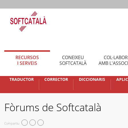
RECURSOS
CONEIXEU
COL·LABO
I SERVEIS
SOFTCATALÀ
AMB L'ASSOC
TRADUCTOR
CORRECTOR
DICCIONARIS
APLI
Fòrums de Softcatalà
Compartiu