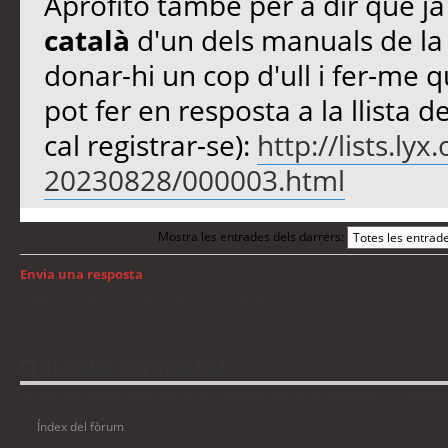
Aprofito també per a dir que j
català
d'un dels manuals de la 
donar-hi un cop d'ull i fer-me 
pot fer en resposta a la llista d
cal registrar-se):
http://lists.ly
20230828/000003.html
Mostra les entrades dels darrers:
Envia una resposta
Torna a: Llengua i traducció de programari
Qui està connectat
Usuaris navegant en aquest fòrum: No hi ha cap usuari registrat i 21 visitant
Índex del fòrum