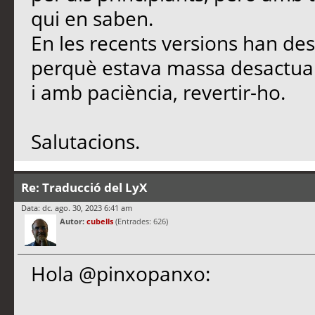
qui en saben.
En les recents versions han desa
perquè estava massa desactuali
i amb paciència, revertir-ho.
Salutacions.
Re: Traducció del LyX
Data: dc. ago. 30, 2023 6:41 am
Autor:
cubells
(Entrades: 626)
Hola @pinxopanxo: