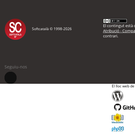
El contingut està d
Softcatalà © 1998-
2026
Atribució - Compar
contrari.
Seguiu-nos
El lloc web de