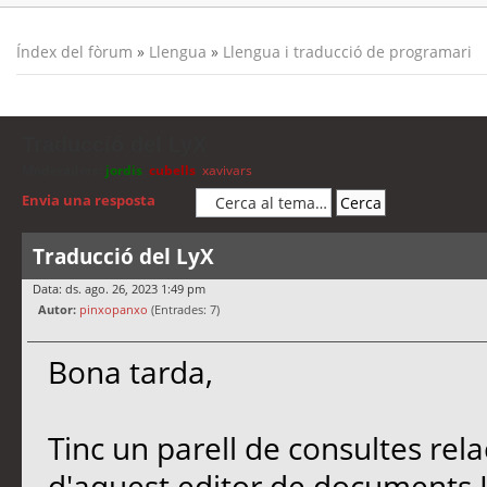
Índex del fòrum
»
Llengua
»
Llengua i traducció de programari
Traducció del LyX
Moderadors:
jordis
,
cubells
,
xavivars
Envia una resposta
Traducció del LyX
Data: ds. ago. 26, 2023 1:49 pm
Autor:
pinxopanxo
(Entrades: 7)
Bona tarda,
Tinc un parell de consultes rel
d'aquest editor de documents 