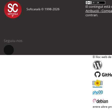
El contingut està d
Softcatalà © 1998-
2026
Atribució - Compar
contrari.
Seguiu-nos
El lloc web de
entre altre pr