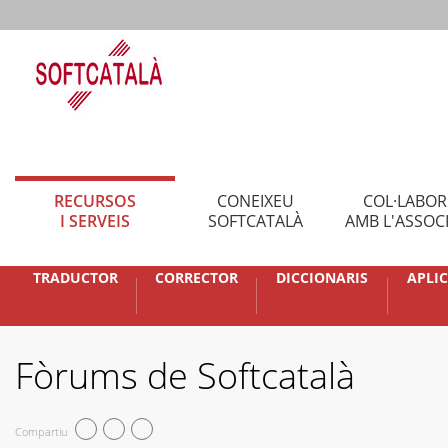
RECURSOS
CONEIXEU
COL·LABO
I SERVEIS
SOFTCATALÀ
AMB L'ASSOC
TRADUCTOR
CORRECTOR
DICCIONARIS
APLI
Fòrums de Softcatalà
Compartiu