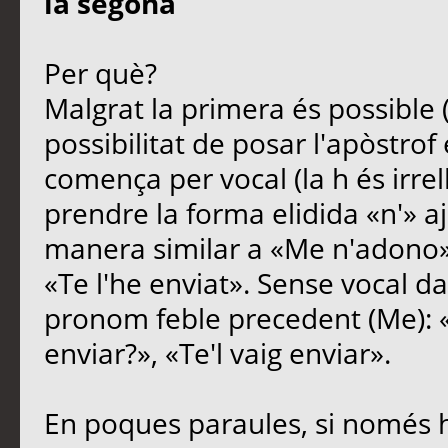
la segona
Per què?
Malgrat la primera és possible 
possibilitat de posar l'apòstro
comença per vocal (la h és irre
prendre la forma elidida «n'» a
manera similar a «Me n'adono»,
«Te l'he enviat». Sense vocal d
pronom feble precedent (Me): 
enviar?», «Te'l vaig enviar».
En poques paraules, si només h