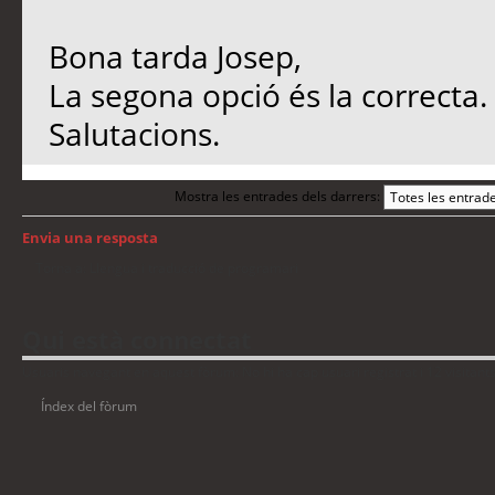
Bona tarda Josep,
La segona opció és la correcta
Salutacions.
Mostra les entrades dels darrers:
Envia una resposta
Torna a: Llengua i traducció de programari
Qui està connectat
Usuaris navegant en aquest fòrum: No hi ha cap usuari registrat i 12 visitant
Índex del fòrum