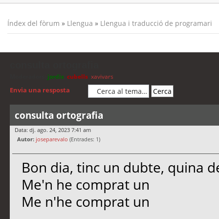
Índex del fòrum
»
Llengua
»
Llengua i traducció de programari
consulta ortografia
Moderadors:
jordis
,
cubells
,
xavivars
Envia una resposta
consulta ortografia
Data: dj. ago. 24, 2023 7:41 am
Autor:
joseparevalo
(Entrades: 1)
Bon dia, tinc un dubte, quina de
Me'n he comprat un
Me n'he comprat un