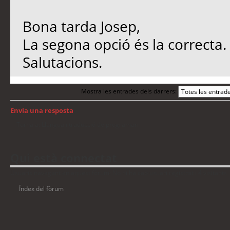
Bona tarda Josep,
La segona opció és la correcta
Salutacions.
Mostra les entrades dels darrers:
Envia una resposta
Torna a: Llengua i traducció de programari
Qui està connectat
Usuaris navegant en aquest fòrum: No hi ha cap usuari registrat i 4 visitants
Índex del fòrum