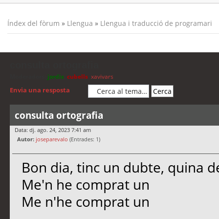
Índex del fòrum
»
Llengua
»
Llengua i traducció de programari
consulta ortografia
Moderadors:
jordis
,
cubells
,
xavivars
Envia una resposta
consulta ortografia
Data: dj. ago. 24, 2023 7:41 am
Autor:
joseparevalo
(Entrades: 1)
Bon dia, tinc un dubte, quina de
Me'n he comprat un
Me n'he comprat un