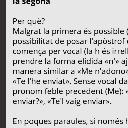
la segona
Per què?
Malgrat la primera és possible 
possibilitat de posar l'apòstro
comença per vocal (la h és irre
prendre la forma elidida «n'» a
manera similar a «Me n'adono»,
«Te l'he enviat». Sense vocal d
pronom feble precedent (Me): 
enviar?», «Te'l vaig enviar».
En poques paraules, si només h