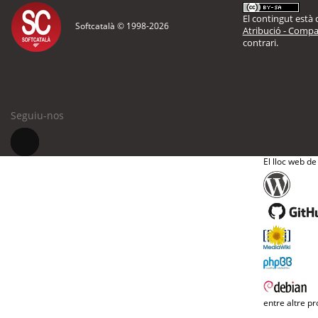
El contingut està d
Softcatalà © 1998-
2026
Atribució - Compar
contrari.
Seguiu-nos
El lloc web de
entre altre pr