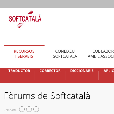
RECURSOS
CONEIXEU
COL·LABO
I SERVEIS
SOFTCATALÀ
AMB L'ASSOC
TRADUCTOR
CORRECTOR
DICCIONARIS
APLI
Fòrums de Softcatalà
Compartiu