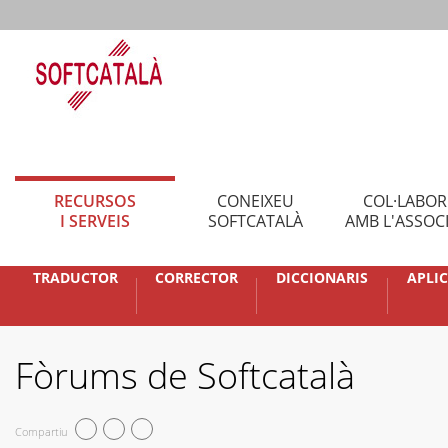
RECURSOS
CONEIXEU
COL·LABO
I SERVEIS
SOFTCATALÀ
AMB L'ASSOC
TRADUCTOR
CORRECTOR
DICCIONARIS
APLI
Fòrums de Softcatalà
Compartiu