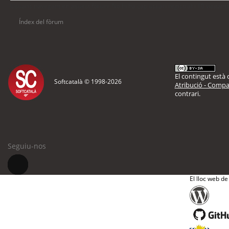
Usuaris navegant en aquest fòrum: No hi ha cap usuari registrat i 10 visitant
Índex del fòrum
El contingut està d
Softcatalà © 1998-
2026
Atribució - Compar
contrari.
Seguiu-nos
El lloc web de