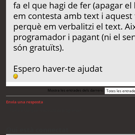
fa el que hagi de fer (apagar el
em contesta amb text i aquest 
perquè em verbalitzi el text. Ai
programador i pagant (ni el se
són gratuïts).
Espero haver-te ajudat
Mostra les entrades dels darrers:
Envia una resposta
Torna a: Llengua i traducció de programari
Qui està connectat