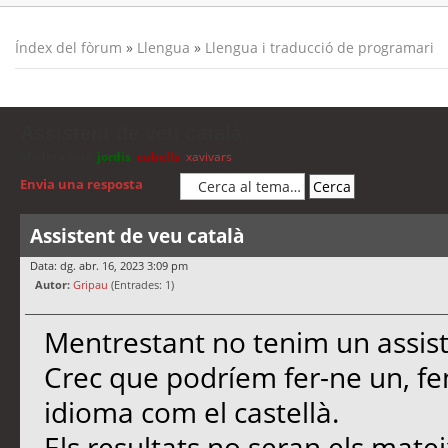
Índex del fòrum
»
Llengua
»
Llengua i traducció de programari
Assistent de veu català
Moderadors:
jordis
,
cubells
,
xavivars
Envia una resposta
Assistent de veu català
Data: dg. abr. 16, 2023 3:09 pm
Autor:
Gripau
(Entrades: 1)
Mentrestant no tenim un assist
Crec que podríem fer-ne un, fe
idioma com el castellà.
Els resultats no seran els matei