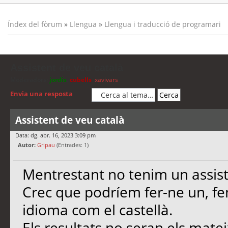
Índex del fòrum
»
Llengua
»
Llengua i traducció de programari
Assistent de veu català
Moderadors:
jordis
,
cubells
,
xavivars
Envia una resposta
Assistent de veu català
Data: dg. abr. 16, 2023 3:09 pm
Autor:
Gripau
(Entrades: 1)
Mentrestant no tenim un assist
Crec que podríem fer-ne un, fe
idioma com el castellà.
Els resultats no seran els matei