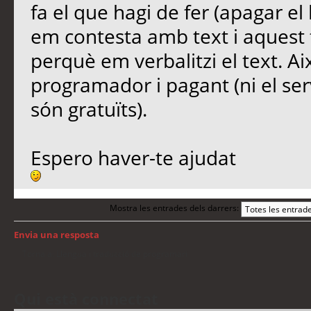
fa el que hagi de fer (apagar el
em contesta amb text i aquest 
perquè em verbalitzi el text. Ai
programador i pagant (ni el se
són gratuïts).
Espero haver-te ajudat
Mostra les entrades dels darrers:
Envia una resposta
Torna a: Llengua i traducció de programari
Qui està connectat