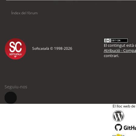
Usuaris navegant en aquest fòrum: No hi ha cap usuari registrat i 15 visitant
Índex del fòrum
El contingut està d
Softcatalà © 1998-
2026
Atribució - Compar
contrari.
Seguiu-nos
El lloc web de