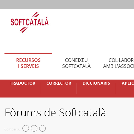
RECURSOS
CONEIXEU
COL·LABO
I SERVEIS
SOFTCATALÀ
AMB L'ASSOC
TRADUCTOR
CORRECTOR
DICCIONARIS
APLI
Fòrums de Softcatalà
Compartiu