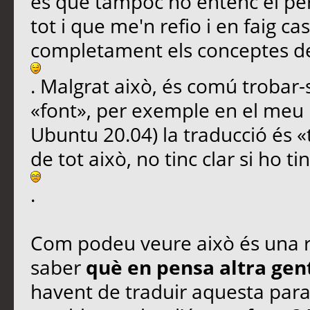
és que tampoc no entenc el pe
tot i que me'n refio i en faig 
completament els conceptes de 
. Malgrat això, és comú trobar
«font», per exemple en el meu 
Ubuntu 20.04) la traducció és «t
de tot això, no tinc clar si ho tin
.
Com podeu veure això és una re
saber
què en pensa altra gen
havent de traduir aquesta parau