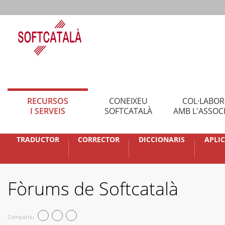
RECURSOS
CONEIXEU
COL·LABO
I SERVEIS
SOFTCATALÀ
AMB L'ASSOC
TRADUCTOR
CORRECTOR
DICCIONARIS
APLI
Fòrums de Softcatalà
Compartiu