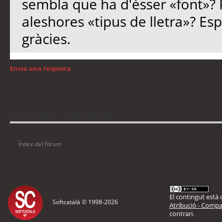
sembla que ha d'ésser «font»?
aleshores «tipus de lletra»? Es
gràcies.
Envia una resposta
Torna a: Llengua i traducció de programari
Qui està connectat
Usuaris navegant en aquest fòrum: No hi ha cap usuari registrat i 11 visitant
Índex del fòrum
El contingut està d
Softcatalà © 1998-
2026
Atribució - Compar
contrari.