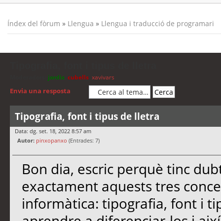
Índex del fòrum
»
Llengua
»
Llengua i traducció de programari
Tipografia, font i tipus de lletra
Moderadors:
jordis
,
cubells
,
xavivars
Envia una resposta
Tipografia, font i tipus de lletra
Data: dg. set. 18, 2022 8:57 am
Autor:
pinxopanxo
(Entrades: 7)
Bon dia, escric perquè tinc dub
exactament aquests tres concep
informàtica: tipografia, font i ti
aprendre a diferenciar-los i aix