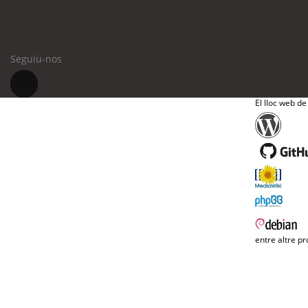
Seguiu-nos
El lloc web de
entre altre pr