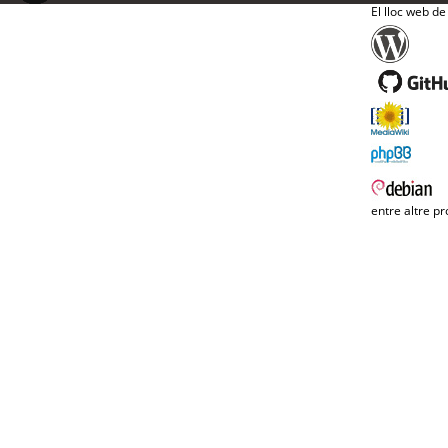
El lloc web de
entre altre pr