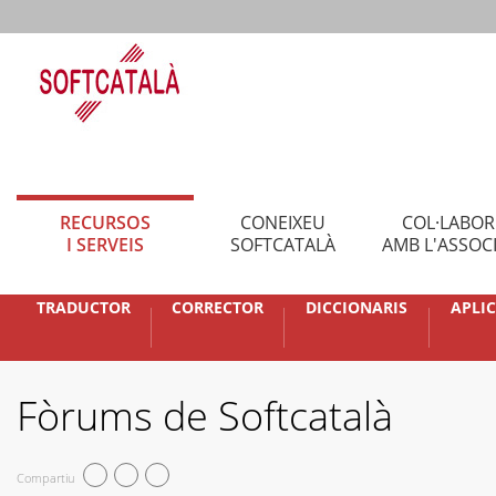
RECURSOS
CONEIXEU
COL·LABO
I SERVEIS
SOFTCATALÀ
AMB L'ASSOC
TRADUCTOR
CORRECTOR
DICCIONARIS
APLI
Fòrums de Softcatalà
Compartiu