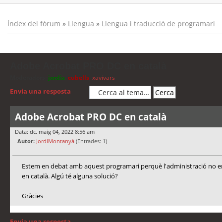
Índex del fòrum
»
Llengua
»
Llengua i traducció de programari
Adobe Acrobat PRO DC en català
Moderadors:
jordis
,
cubells
,
xavivars
Envia una resposta
Adobe Acrobat PRO DC en català
Data: dc. maig 04, 2022 8:56 am
Autor:
JordiMontanyà
(Entrades: 1)
Estem en debat amb aquest programari perquè l'administració no ens 
en català. Algú té alguna solució?
Gràcies
Envia una resposta