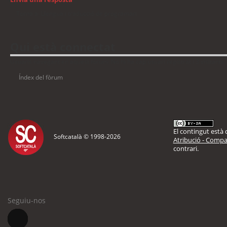
Torna a: Llengua i traducció de programari
Qui està connectat
Usuaris navegant en aquest fòrum: No hi ha cap usuari registrat i 3 visitants
Índex del fòrum
El contingut està d
Softcatalà © 1998-
2026
Atribució - Compar
contrari.
Seguiu-nos