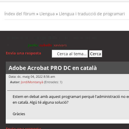
Índex del fòrum
»
Llengua
»
Llengua i traducció de programari
Adobe Acrobat PRO DC en català
Moderadors:
jordis
,
cubells
,
xavivars
Envia una resposta
Adobe Acrobat PRO DC en català
Data: dc. maig 04, 2022 8:56 am
Autor:
JordiMontanyà
(Entrades: 1)
Estem en debat amb aquest programari perquè l'administració no ens 
en català. Algú té alguna solució?
Gràcies
Envia una resposta