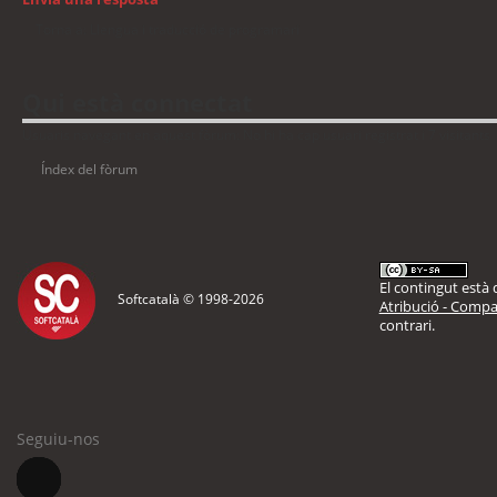
Torna a: Llengua i traducció de programari
Qui està connectat
Usuaris navegant en aquest fòrum: No hi ha cap usuari registrat i 7 visitants
Índex del fòrum
El contingut està d
Softcatalà © 1998-
2026
Atribució - Compar
contrari.
Seguiu-nos