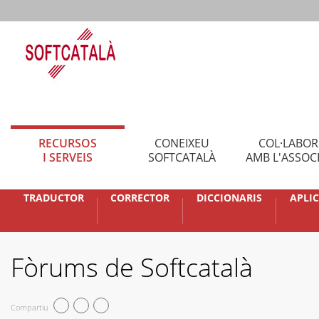
RECURSOS
CONEIXEU
COL·LABO
I SERVEIS
SOFTCATALÀ
AMB L'ASSOC
TRADUCTOR
CORRECTOR
DICCIONARIS
APLI
Fòrums de Softcatalà
Compartiu