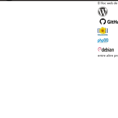
El lloc web de
entre altre pr