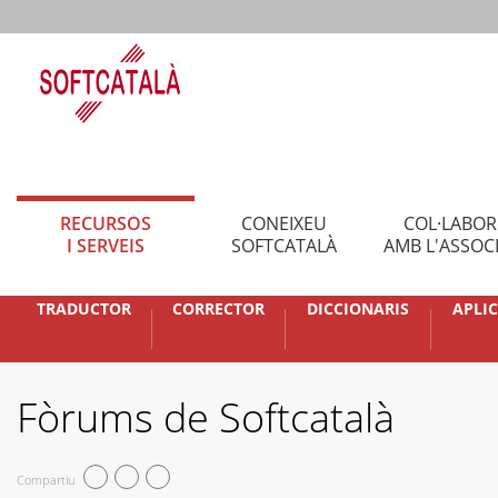
RECURSOS
CONEIXEU
COL·LABO
I SERVEIS
SOFTCATALÀ
AMB L'ASSOC
TRADUCTOR
CORRECTOR
DICCIONARIS
APLI
Fòrums de Softcatalà
Compartiu