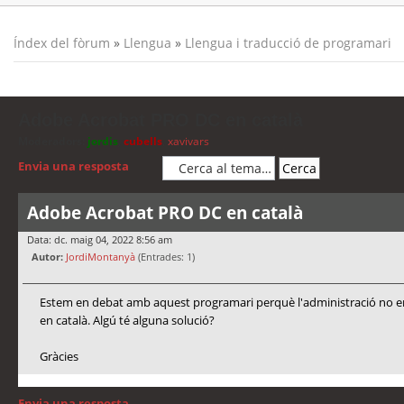
Índex del fòrum
»
Llengua
»
Llengua i traducció de programari
Adobe Acrobat PRO DC en català
Moderadors:
jordis
,
cubells
,
xavivars
Envia una resposta
Adobe Acrobat PRO DC en català
Data: dc. maig 04, 2022 8:56 am
Autor:
JordiMontanyà
(Entrades: 1)
Estem en debat amb aquest programari perquè l'administració no ens 
en català. Algú té alguna solució?
Gràcies
Envia una resposta