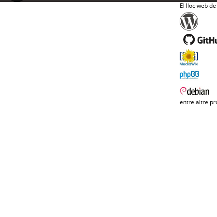
El lloc web de
entre altre pr