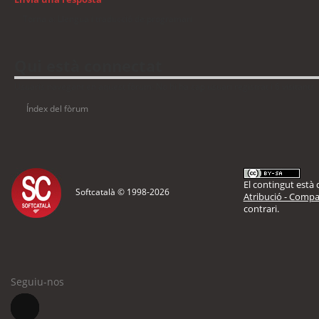
Torna a: Llengua i traducció de programari
Qui està connectat
Usuaris navegant en aquest fòrum: No hi ha cap usuari registrat i 6 visitants
Índex del fòrum
El contingut està d
Softcatalà © 1998-
2026
Atribució - Compar
contrari.
Seguiu-nos