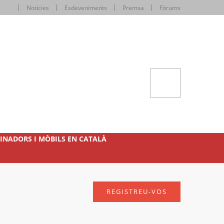
Notícies
Esdeveniments
Premsa
Fòrums
INADORS I MÒBILS EN CATALÀ
REGISTREU-VOS