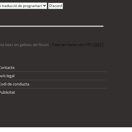
ina totes les galetes del fòrum
• Totes les hores són UTC [
DST
]
Contacte
Avís legal
Codi de conducta
Publicitat