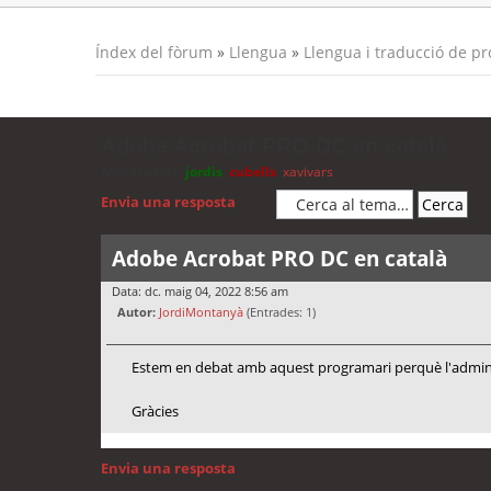
Índex del fòrum
»
Llengua
»
Llengua i traducció de p
Adobe Acrobat PRO DC en català
Moderadors:
jordis
,
cubells
,
xavivars
Envia una resposta
Adobe Acrobat PRO DC en català
Data: dc. maig 04, 2022 8:56 am
Autor:
JordiMontanyà
(Entrades: 1)
Estem en debat amb aquest programari perquè l'administr
Gràcies
Envia una resposta