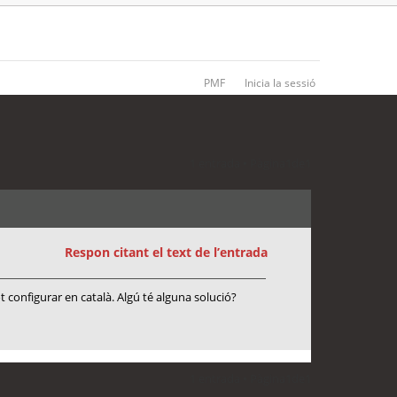
PMF
Inicia la sessió
1 entrada • Pàgina
1
de
1
Respon citant el text de l’entrada
 configurar en català. Algú té alguna solució?
1 entrada • Pàgina
1
de
1