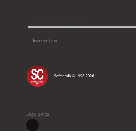
Torna a: Llengua i traducció de programari
Qui està connectat
Usuaris navegant en aquest fòrum: No hi ha cap usuari registrat 
Índex del fòrum
Softcatalà © 1998-
2026
Seguiu-nos