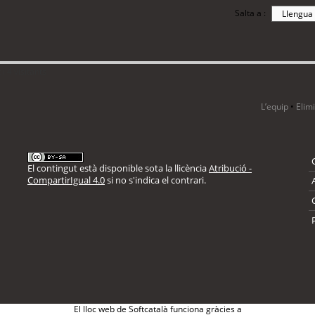
Salta a :
i 4 visitants
L’equip
•
Elim
El contingut està disponible sota la llicència
Atribució -
CompartirIgual 4.0
si no s'indica el contrari.
El lloc web de Softcatalà funciona gràcies a