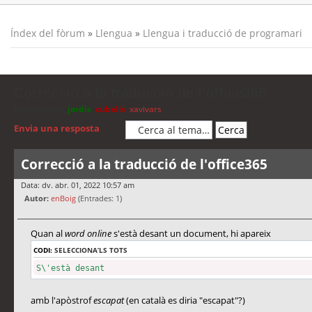
Índex del fòrum
»
Llengua
»
Llengua i traducció de programari
Correcció a la traducció de l'office365
Moderadors:
jordis
,
cubells
,
xavivars
Envia una resposta
Correcció a la traducció de l'office365
Data: dv. abr. 01, 2022 10:57 am
Autor:
enBoig
(Entrades: 1)
Quan al
word online
s'està desant un document, hi apareix
CODI:
SELECCIONA’LS TOTS
S\'està desant
amb l'apòstrof
escapat
(en català es diria "escapat"?)