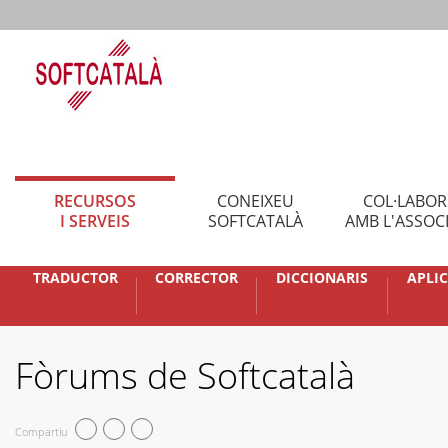
RECURSOS
CONEIXEU
COL·LABO
I SERVEIS
SOFTCATALÀ
AMB L'ASSOC
TRADUCTOR
CORRECTOR
DICCIONARIS
APLI
Fòrums de Softcatalà
Compartiu