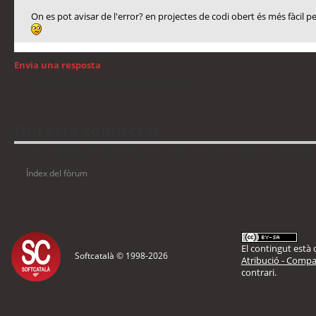
On es pot avisar de l'error? en projectes de codi obert és més fàcil 
Envia una resposta
Torna a: Llengua i traducció de programari
Qui està connectat
Usuaris navegant en aquest fòrum: No hi ha cap usuari registrat i 7 visitants
Índex del fòrum
El contingut està d
Softcatalà © 1998-
2026
Atribució - Compar
contrari.