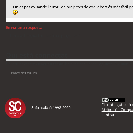
On es pot avisar de l'error? en projectes de codi obert és més fàcil 
Envia una resposta
Torna a: Llengua i traducció de programari
Qui està connectat
Usuaris navegant en aquest fòrum: No hi ha cap usuari registrat i 8 visitants
Índex del fòrum
El contingut està d
Softcatalà © 1998-
2026
Atribució - Compar
contrari.