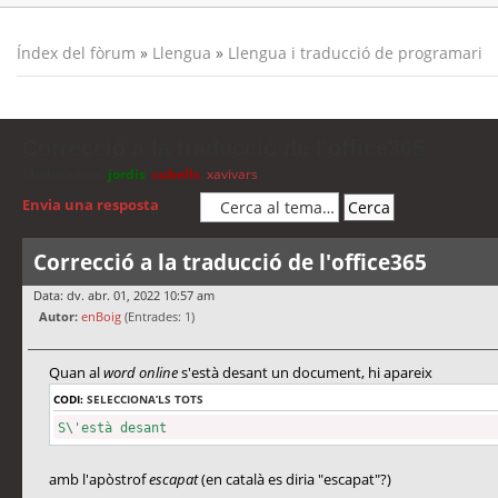
Índex del fòrum
»
Llengua
»
Llengua i traducció de programari
Correcció a la traducció de l'office365
Moderadors:
jordis
,
cubells
,
xavivars
Envia una resposta
Correcció a la traducció de l'office365
Data: dv. abr. 01, 2022 10:57 am
Autor:
enBoig
(Entrades: 1)
Quan al
word online
s'està desant un document, hi apareix
CODI:
SELECCIONA’LS TOTS
S\'està desant
amb l'apòstrof
escapat
(en català es diria "escapat"?)