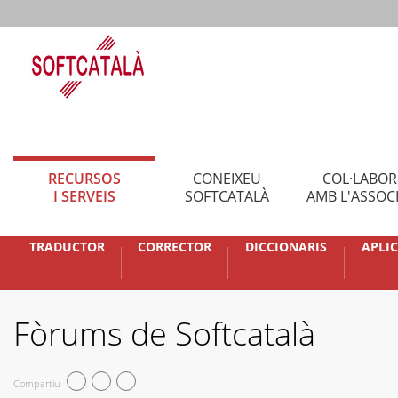
RECURSOS
CONEIXEU
COL·LABO
I SERVEIS
SOFTCATALÀ
AMB L'ASSOC
TRADUCTOR
CORRECTOR
DICCIONARIS
APLI
Fòrums de Softcatalà
Compartiu