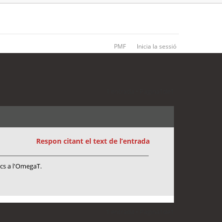
PMF
Inicia la sessió
1 entrada • Pàgina
1
de
1
Respon citant el text de l’entrada
ics a l'OmegaT.
1 entrada • Pàgina
1
de
1