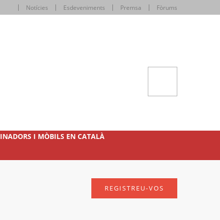
Notícies
Esdeveniments
Premsa
Fòrums
INADORS I MÒBILS EN CATALÀ
REGISTREU-VOS