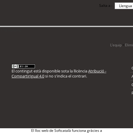
Salta a :
i 16 visitants
L’equip
•
Elim
El contingut està disponible sota la llicència
Atribució -
CompartirIgual 4.0
si no s'indica el contrari.
El lloc web de Softcatalà funciona gràcies a