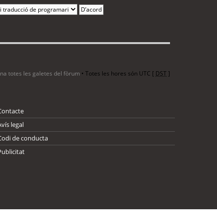
ina totes les galetes del fòrum
• Totes les hores són UTC [
DST
]
Contacte
Avís legal
Codi de conducta
Publicitat