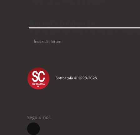
Torna a: Llengua i traducció de programari
Qui està connectat
Usuaris navegant en aquest fòrum: No hi ha cap usuari registrat 
Índex del fòrum
Softcatalà © 1998-
2026
Seguiu-nos