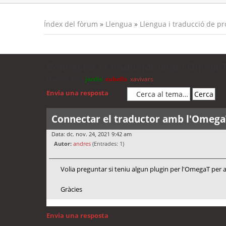
Índex del fòrum
»
Llengua
»
Llengua i traducció de p
Connectar el traductor amb l'Omega
Moderadors:
jordis
,
cubells
,
xavivars
Envia una resposta
Connectar el traductor amb l'Omega
Data: dc. nov. 24, 2021 9:42 am
Autor:
andres
(Entrades: 1)
Volia preguntar si teniu algun plugin per l'OmegaT per a
Gràcies
Envia una resposta