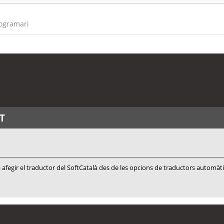
rogramari
T
T
 afegir el traductor del SoftCatalà des de les opcions de traductors automàt