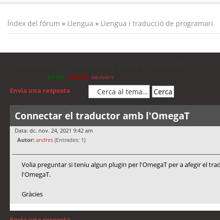
Índex del fòrum
»
Llengua
»
Llengua i traducció de programari
Connectar el traductor amb l'OmegaT
Moderadors:
jordis
,
cubells
,
xavivars
Envia una resposta
Connectar el traductor amb l'OmegaT
Data: dc. nov. 24, 2021 9:42 am
Autor:
andres
(Entrades: 1)
Volia preguntar si teniu algun plugin per l'OmegaT per a afegir el tr
l'OmegaT.
Gràcies
Envia una resposta