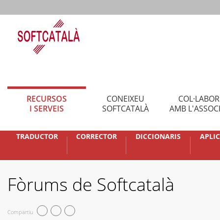
RECURSOS
CONEIXEU
COL·LABO
I SERVEIS
SOFTCATALÀ
AMB L'ASSOC
TRADUCTOR
CORRECTOR
DICCIONARIS
APLI
Fòrums de Softcatalà
Compartiu