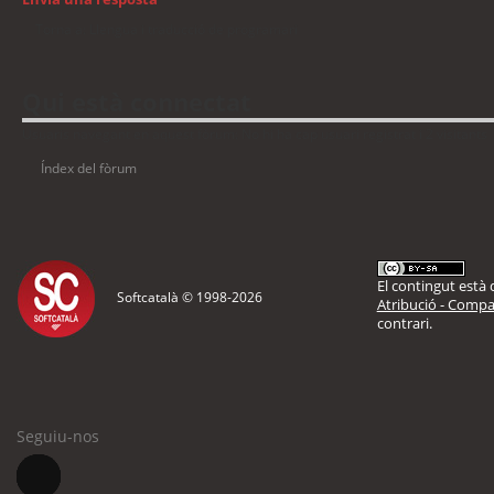
Torna a: Llengua i traducció de programari
Qui està connectat
Usuaris navegant en aquest fòrum: No hi ha cap usuari registrat i 2 visitants
Índex del fòrum
El contingut està d
Softcatalà © 1998-
2026
Atribució - Compar
contrari.
Seguiu-nos