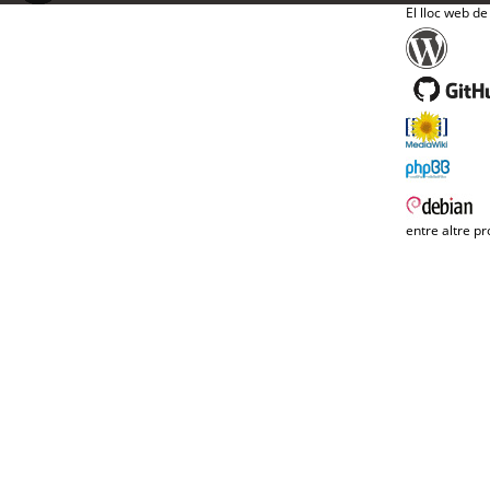
El lloc web de
entre altre pr