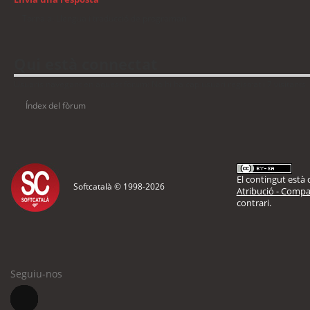
Torna a: Llengua i traducció de programari
Qui està connectat
Usuaris navegant en aquest fòrum: No hi ha cap usuari registrat i 7 visitants
Índex del fòrum
El contingut està d
Softcatalà © 1998-
2026
Atribució - Compar
contrari.
Seguiu-nos