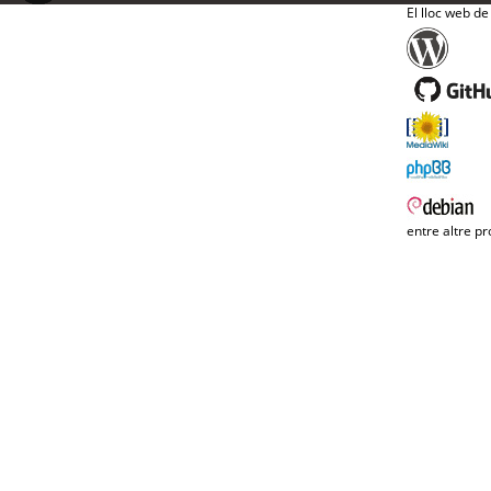
El lloc web de
entre altre pr