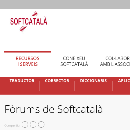
RECURSOS
CONEIXEU
COL·LABO
I SERVEIS
SOFTCATALÀ
AMB L'ASSOC
TRADUCTOR
CORRECTOR
DICCIONARIS
APLI
Fòrums de Softcatalà
Compartiu