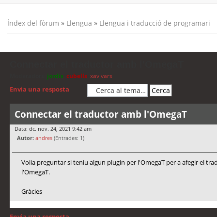
Índex del fòrum
»
Llengua
»
Llengua i traducció de programari
Connectar el traductor amb l'OmegaT
Moderadors:
jordis
,
cubells
,
xavivars
Envia una resposta
Connectar el traductor amb l'OmegaT
Data: dc. nov. 24, 2021 9:42 am
Autor:
andres
(Entrades: 1)
Volia preguntar si teniu algun plugin per l'OmegaT per a afegir el tr
l'OmegaT.
Gràcies
Envia una resposta