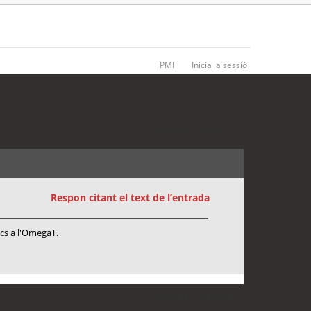
PMF
Inicia la sessió
1 entrada • Pàgina
1
de
1
Respon citant el text de l’entrada
ics a l'OmegaT.
1 entrada • Pàgina
1
de
1