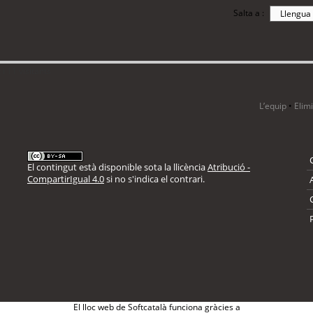
Salta a :
i 11 visitants
L’equip
•
Elim
El contingut està disponible sota la llicència
Atribució -
CompartirIgual 4.0
si no s'indica el contrari.
El lloc web de Softcatalà funciona gràcies a