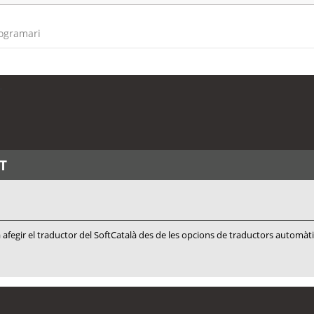
rogramari
T
T
 afegir el traductor del SoftCatalà des de les opcions de traductors automàt