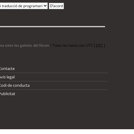
ina totes les galetes del fòrum
• Totes les hores són UTC [
DST
]
Contacte
Avís legal
Codi de conducta
Publicitat