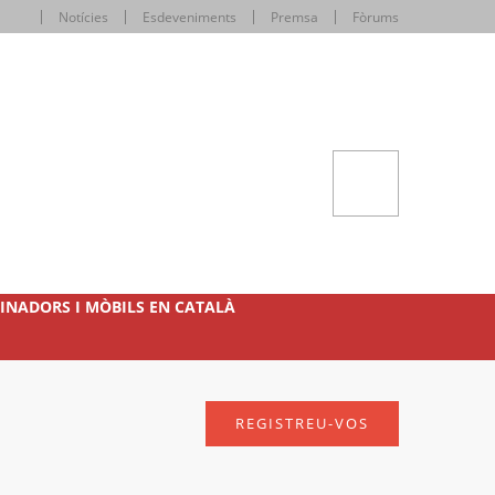
Notícies
Esdeveniments
Premsa
Fòrums
INADORS I MÒBILS EN CATALÀ
REGISTREU-VOS