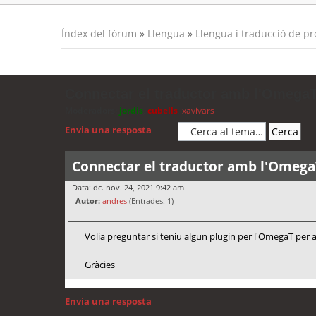
Índex del fòrum
»
Llengua
»
Llengua i traducció de p
Connectar el traductor amb l'Omega
Moderadors:
jordis
,
cubells
,
xavivars
Envia una resposta
Connectar el traductor amb l'Omega
Data: dc. nov. 24, 2021 9:42 am
Autor:
andres
(Entrades: 1)
Volia preguntar si teniu algun plugin per l'OmegaT per a
Gràcies
Envia una resposta