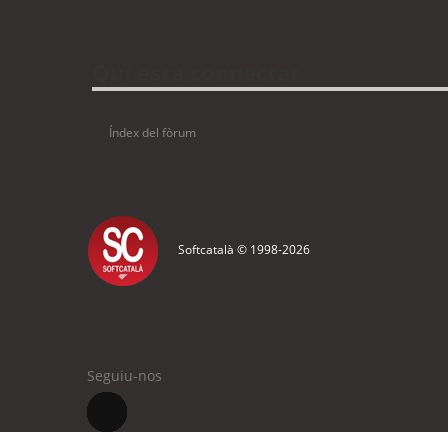
Torna a: Llengua i traducció de programari
Qui està connectat
Usuaris navegant en aquest fòrum: No hi ha cap usuari registrat 
Índex del fòrum
Softcatalà © 1998-
2026
Seguiu-nos