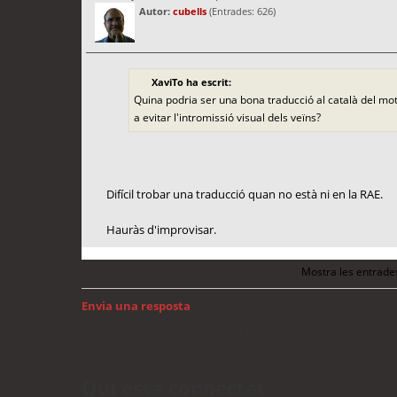
Autor:
cubells
(Entrades: 626)
XaviTo ha escrit:
Quina podria ser una bona traducció al català del mot 
a evitar l'intromissió visual dels veïns?
Difícil trobar una traducció quan no està ni en la RAE.
Hauràs d'improvisar.
Mostra les entrade
Envia una resposta
Torna a: Llengua i traducció de programari
Qui està connectat