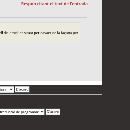
Respon citant el text de l’entrada
ll de lamel·les situat per davant de la façana per
2 entrades • Pàgina
1
de
1