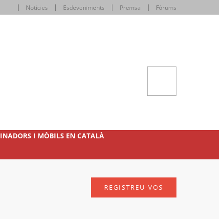
Notícies
Esdeveniments
Premsa
Fòrums
INADORS I MÒBILS EN CATALÀ
REGISTREU-VOS