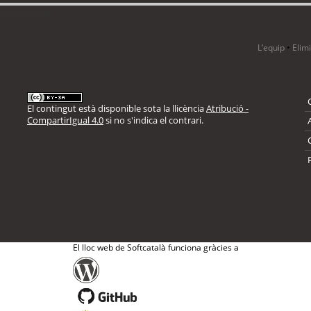
i 14 visitants
L’equip
•
Elim
El contingut està disponible sota la llicència
Atribució -
CompartirIgual 4.0
si no s'indica el contrari.
El lloc web de Softcatalà funciona gràcies a