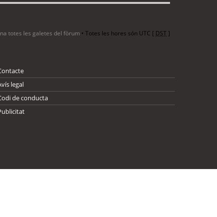
ina totes les galetes del fòrum
• Totes les hores són UTC [
DST
]
Contacte
Avís legal
Codi de conducta
Publicitat