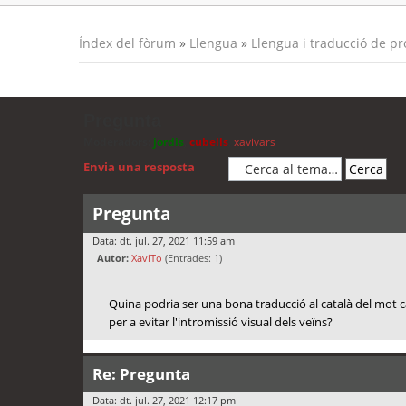
Índex del fòrum
»
Llengua
»
Llengua i traducció de p
Pregunta
Moderadors:
jordis
,
cubells
,
xavivars
Envia una resposta
Pregunta
Data: dt. jul. 27, 2021 11:59 am
Autor:
XaviTo
(Entrades: 1)
Quina podria ser una bona traducció al català del mot cas
per a evitar l'intromissió visual dels veïns?
Re: Pregunta
Data: dt. jul. 27, 2021 12:17 pm