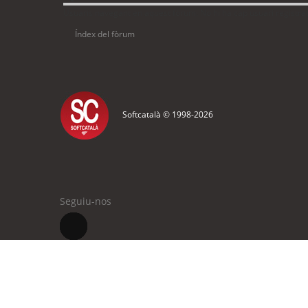
Usuaris navegant en aquest fòrum: No hi ha cap usuari registrat 
Índex del fòrum
Softcatalà © 1998-
2026
Seguiu-nos