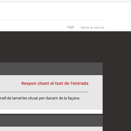
PMF
Inicia la sessió
2 entrades • Pàgina
1
de
1
Respon citant el text de l’entrada
nell de lamel·les situat per davant de la façana