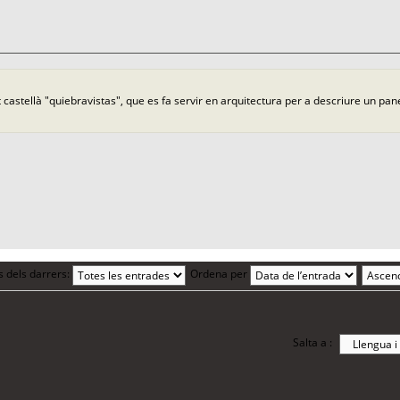
castellà "quiebravistas", que es fa servir en arquitectura per a descriure un pane
s dels darrers:
Ordena per
Salta a :