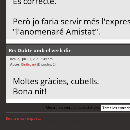
És correcte.
Però jo faria servir més l'expr
"l'anomenaré Amistat".
Re: Dubte amb el verb dir
Data: dj. jul. 01, 2021 8:49 pm
Autor:
Binilegant
(Entrades: 2)
Moltes gràcies, cubells.
Bona nit!
Mostra les entrades dels darrers:
Envia una resposta
Torna a: Llengua i traducció de programari