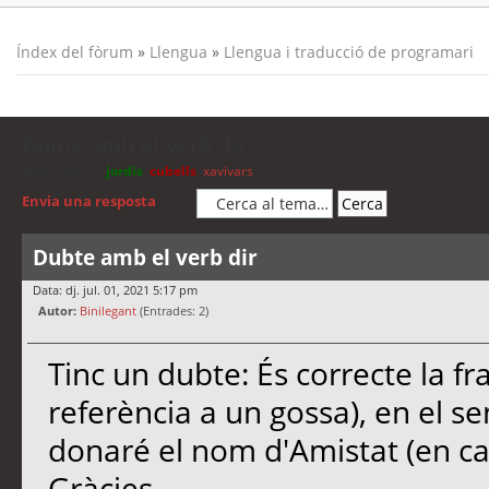
Índex del fòrum
»
Llengua
»
Llengua i traducció de programari
Dubte amb el verb dir
Moderadors:
jordis
,
cubells
,
xavivars
Envia una resposta
Dubte amb el verb dir
Data: dj. jul. 01, 2021 5:17 pm
Autor:
Binilegant
(Entrades: 2)
Tinc un dubte: És correcte la f
referència a un gossa), en el se
donaré el nom d'Amistat (en ca
Gràcies.