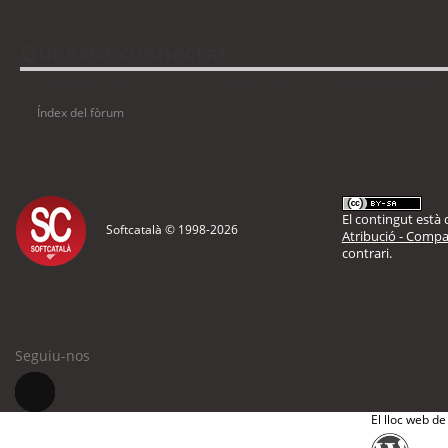
Qui està connectat
Usuaris navegant en aquest fòrum: No hi ha cap usuari registrat i 6 visitants
Índex del fòrum
El contingut està d
Softcatalà © 1998-
2026
Atribució - Compar
contrari.
Seguiu-nos
El lloc web de