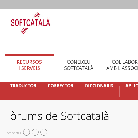
RECURSOS
CONEIXEU
COL·LABO
I SERVEIS
SOFTCATALÀ
AMB L'ASSOC
TRADUCTOR
CORRECTOR
DICCIONARIS
APLI
Fòrums de Softcatalà
Compartiu