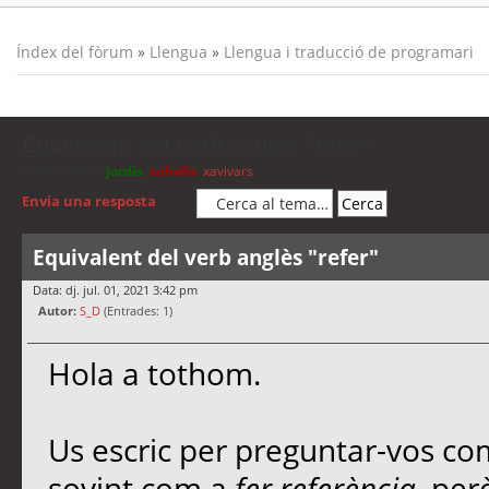
Índex del fòrum
»
Llengua
»
Llengua i traducció de programari
Equivalent del verb anglès "refer"
Moderadors:
jordis
,
cubells
,
xavivars
Envia una resposta
Equivalent del verb anglès "refer"
Data: dj. jul. 01, 2021 3:42 pm
Autor:
S_D
(Entrades: 1)
Hola a tothom.
Us escric per preguntar-vos co
sovint com a
fer referència
, per