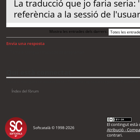
La traducció que jo faria seria:
referència a la sessió de l'usuar
Mostra les entrades dels darrers:
Envia una resposta
Torna a: Llengua i traducció de programari
Qui està connectat
Usuaris navegant en aquest fòrum: No hi ha cap usuari registrat i 9 visitants
Índex del fòrum
El contingut està d
Softcatalà © 1998-
2026
Atribució - Compar
contrari.