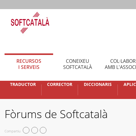
RECURSOS
CONEIXEU
COL·LABO
I SERVEIS
SOFTCATALÀ
AMB L'ASSOC
TRADUCTOR
CORRECTOR
DICCIONARIS
APLI
Fòrums de Softcatalà
Compartiu