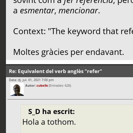
a
esmentar
,
mencionar
.
Context: "The keyword that refe
Moltes gràcies per endavant.
Re: Equivalent del verb anglès "refer"
Data: dj. jul. 01, 2021 7:00 pm
Autor:
cubells
(Entrades: 626)
S_D ha escrit:
Hola a tothom.