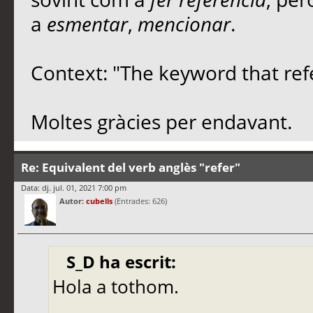
a
esmentar
,
mencionar
.
Context: "The keyword that refe
Moltes gràcies per endavant.
Re: Equivalent del verb anglès "refer"
Data: dj. jul. 01, 2021 7:00 pm
Autor:
cubells
(Entrades: 626)
S_D ha escrit:
Hola a tothom.