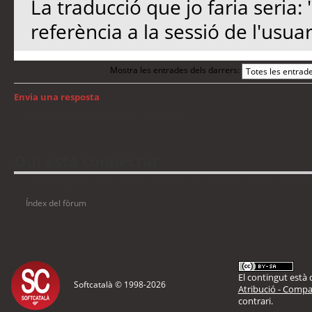
La traducció que jo faria seria:
referència a la sessió de l'usuar
Mostra les entrades dels darrers:
Envia una resposta
Torna a: Llengua i traducció de programari
Qui està connectat
Usuaris navegant en aquest fòrum: No hi ha cap usuari registrat i 12 visitant
Índex del fòrum
El contingut està d
Softcatalà © 1998-
2026
Atribució - Compar
contrari.