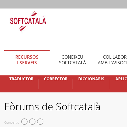
RECURSOS
CONEIXEU
COL·LABO
I SERVEIS
SOFTCATALÀ
AMB L'ASSOC
TRADUCTOR
CORRECTOR
DICCIONARIS
APLI
Fòrums de Softcatalà
Compartiu