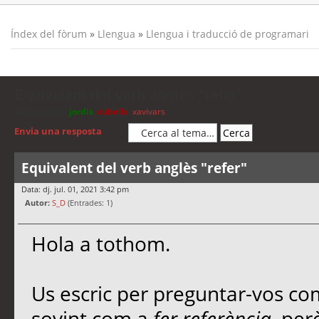
Índex del fòrum
»
Llengua
»
Llengua i traducció de programari
Equivalent del verb anglès "refer"
Moderadors:
jordis
,
cubells
,
xavivars
Envia una resposta
Equivalent del verb anglès "refer"
Data: dj. jul. 01, 2021 3:42 pm
Autor:
S_D
(Entrades: 1)
Hola a tothom.
Us escric per preguntar-vos co
sovint com a
fer referència
, per