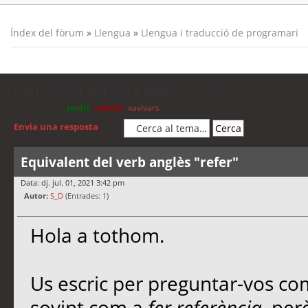
Índex del fòrum
»
Llengua
»
Llengua i traducció de programari
Equivalent del verb anglès "refer"
Moderadors:
jordis
,
cubells
,
xavivars
Envia una resposta
Equivalent del verb anglès "refer"
Data: dj. jul. 01, 2021 3:42 pm
Autor:
S_D
(Entrades: 1)
Hola a tothom.
Us escric per preguntar-vos co
sovint com a
fer referència
, per