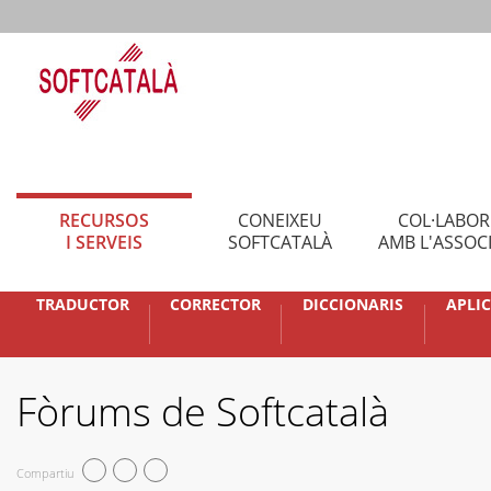
RECURSOS
CONEIXEU
COL·LABO
I SERVEIS
SOFTCATALÀ
AMB L'ASSOC
TRADUCTOR
CORRECTOR
DICCIONARIS
APLI
Fòrums de Softcatalà
Compartiu