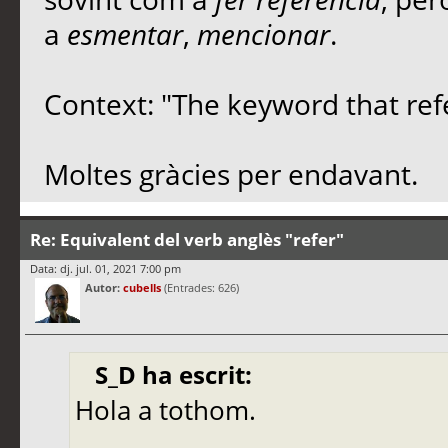
a
esmentar
,
mencionar
.
Context: "The keyword that refe
Moltes gràcies per endavant.
Re: Equivalent del verb anglès "refer"
Data: dj. jul. 01, 2021 7:00 pm
Autor:
cubells
(Entrades: 626)
S_D ha escrit:
Hola a tothom.