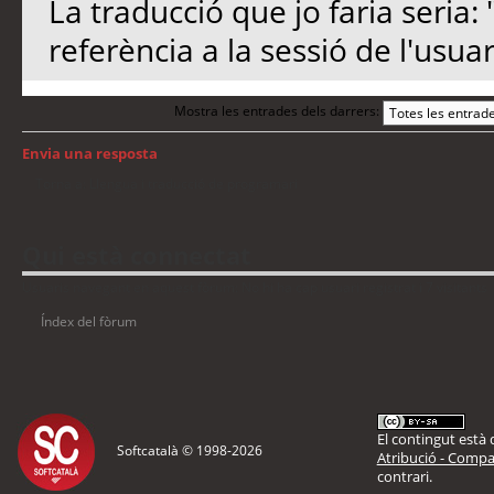
La traducció que jo faria seria:
referència a la sessió de l'usuar
Mostra les entrades dels darrers:
Envia una resposta
Torna a: Llengua i traducció de programari
Qui està connectat
Usuaris navegant en aquest fòrum: No hi ha cap usuari registrat i 7 visitants
Índex del fòrum
El contingut està d
Softcatalà © 1998-
2026
Atribució - Compar
contrari.