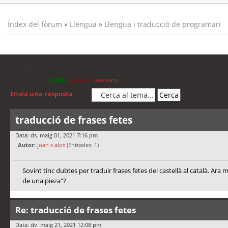
Índex del fòrum
»
Llengua
»
Llengua i traducció de programari
traducció de frases fetes
Moderadors:
jordis
,
cubells
,
xavivars
Envia una resposta
traducció de frases fetes
Data: ds. maig 01, 2021 7:16 pm
Autor:
joan s alos
(Entrades: 1)
Sovint tinc dubtes per traduir frases fetes del castellà al català. A
de una pieza"?
Re: traducció de frases fetes
Data: dv. maig 21, 2021 12:08 pm