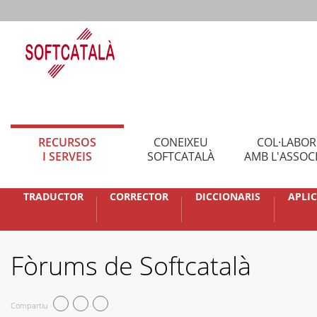
RECURSOS
CONEIXEU
COL·LABO
I SERVEIS
SOFTCATALÀ
AMB L'ASSOC
TRADUCTOR
CORRECTOR
DICCIONARIS
APLI
Fòrums de Softcatalà
Compartiu