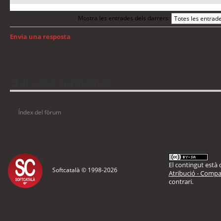
Mostra les entrades dels darrers:
Envia una resposta
Torna a: Llengua i traducció de programari
Qui està connectat
Usuaris navegant en aquest fòrum: No hi ha cap usuari registrat i 15 visitant
Índex del fòrum
El contingut està d
Softcatalà © 1998-
2026
Atribució - Compar
contrari.