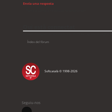
Envia una resposta
Torna a: Llengua i traducció de programari
Qui està connectat
Usuaris navegant en aquest fòrum: No hi ha cap usuari registrat 
Índex del fòrum
Softcatalà © 1998-
2026
Seguiu-nos