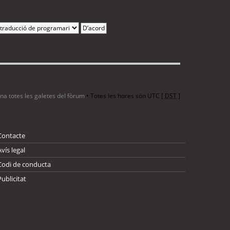
3 entrades • Pàgina
1
de
1
ina totes les galetes del fòrum
• Totes les hores són UTC [
DST
]
Contacte
Avís legal
Codi de conducta
Publicitat