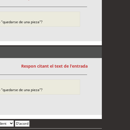
 o "quedarse de una pieza"?
Respon citant el text de l’entrada
 o "quedarse de una pieza"?