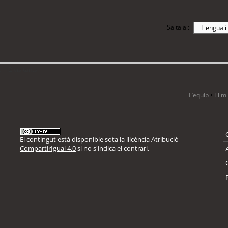
Salta a :
i 12 visitants
L’equip
•
Elim
El contingut està disponible sota la llicència
Atribució -
CompartirIgual 4.0
si no s'indica el contrari.