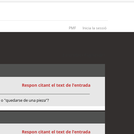
PMF
Inicia la sessió
3 entrades • Pàgina
1
de
1
Respon citant el text de l’entrada
s" o "quedarse de una pieza"?
Respon citant el text de l’entrada