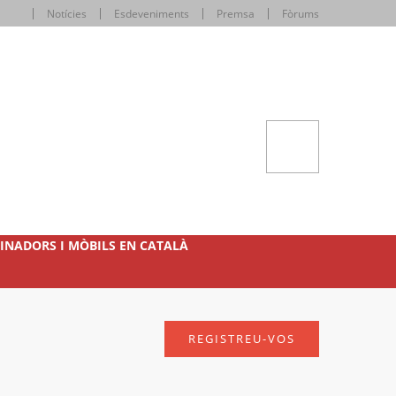
Notícies
Esdeveniments
Premsa
Fòrums
INADORS I MÒBILS EN CATALÀ
REGISTREU-VOS