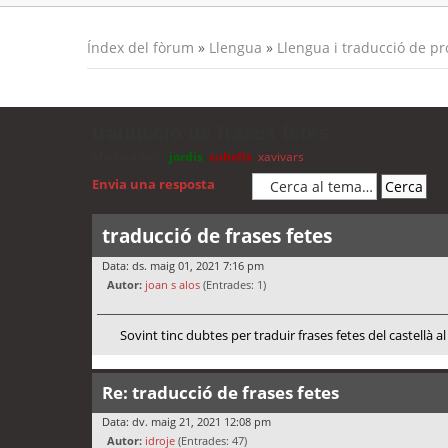
Índex del fòrum
»
Llengua
»
Llengua i traducció de p
traducció de frases fetes
Moderadors:
jordis
,
cubells
,
xavivars
Envia una resposta
traducció de frases fetes
Data: ds. maig 01, 2021 7:16 pm
Autor:
joan s alos
(Entrades: 1)
Sovint tinc dubtes per traduir frases fetes del castellà
Re: traducció de frases fetes
Data: dv. maig 21, 2021 12:08 pm
Autor:
idroje
(Entrades: 47)