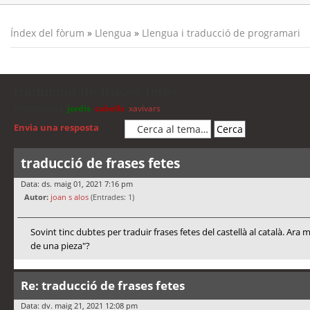
Índex del fòrum
»
Llengua
»
Llengua i traducció de programari
traducció de frases fetes
Moderadors:
jordis
,
cubells
,
xavivars
Envia una resposta
traducció de frases fetes
Data: ds. maig 01, 2021 7:16 pm
Autor:
joan s alos
(Entrades: 1)
Sovint tinc dubtes per traduir frases fetes del castellà al català. A
de una pieza"?
Re: traducció de frases fetes
Data: dv. maig 21, 2021 12:08 pm