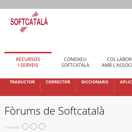
RECURSOS
CONEIXEU
COL·LABO
I SERVEIS
SOFTCATALÀ
AMB L'ASSOC
TRADUCTOR
CORRECTOR
DICCIONARIS
APLI
Fòrums de Softcatalà
Compartiu