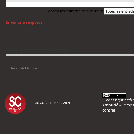
Mostra les entrades dels darrers:
Envia una resposta
Torna a: Llengua i traducció de programari
Qui està connectat
Usuaris navegant en aquest fòrum: No hi ha cap usuari registrat i 12 visitant
Índex del fòrum
El contingut està d
Softcatalà © 1998-
2026
Atribució - Compar
contrari.