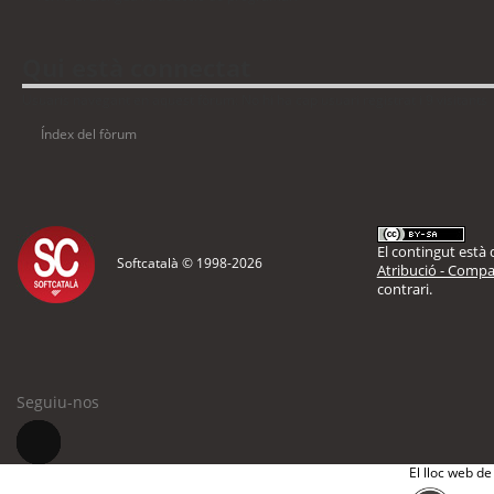
Qui està connectat
Usuaris navegant en aquest fòrum: No hi ha cap usuari registrat i 9 visitants
Índex del fòrum
El contingut està d
Softcatalà © 1998-
2026
Atribució - Compar
contrari.
Seguiu-nos
El lloc web de