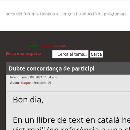
Índex del fòrum
»
Llengua
»
Llengua i traducció de programari
Dubte concordança de participi
Moderadors:
jordis
,
cubells
,
xavivars
Envia una resposta
Dubte concordança de participi
Data: dl. març 08, 2021 11:34 am
Autor:
Raquel
(Entrades: 2)
Bon dia,
En un llibre de text en català he
vist mai" (en referència a una cl