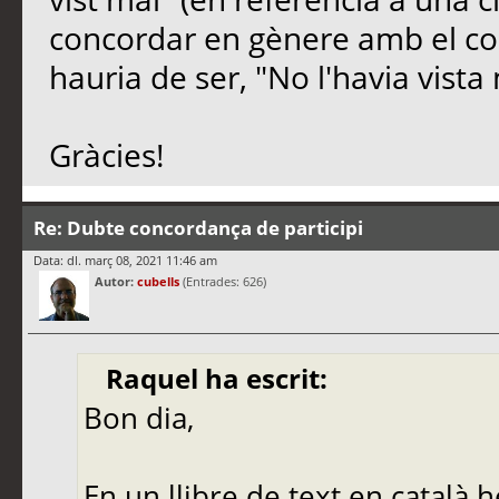
concordar en gènere amb el co
hauria de ser, "No l'havia vista 
Gràcies!
Re: Dubte concordança de participi
Data: dl. març 08, 2021 11:46 am
Autor:
cubells
(Entrades: 626)
Raquel ha escrit:
Bon dia,
En un llibre de text en català h