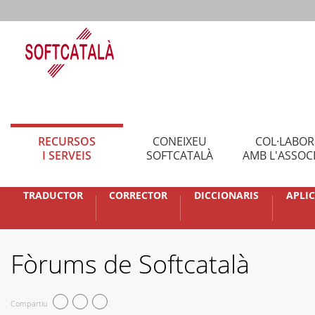
RECURSOS
CONEIXEU
COL·LABO
I SERVEIS
SOFTCATALÀ
AMB L'ASSOC
TRADUCTOR
CORRECTOR
DICCIONARIS
APLI
Fòrums de Softcatalà
Compartiu