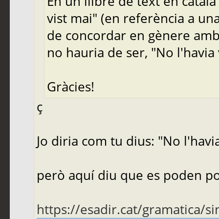
En un llibre de text en català
vist mai" (en referència a una 
de concordar en gènere amb 
no hauria de ser, "No l'havia 
Gràcies!
ç
Jo diria com tu dius: "No l'havia
però aquí diu que es poden po
https://esadir.cat/gramatica/si