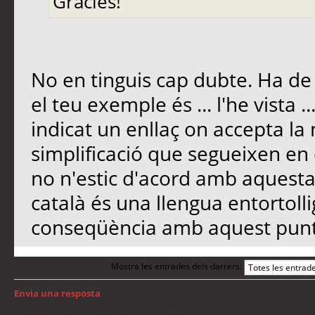
Gràcies!
No en tinguis cap dubte. Ha de
el teu exemple és ... l'he vista 
indicat un enllaç on accepta la
simplificació que segueixen en el
no n'estic d'acord amb aquesta i
català és una llengua entortollig
conseqüència amb aquest punt
Mostra les entrades dels darrers:
Envia una resposta
Torna a: Llengua i traducció de programari